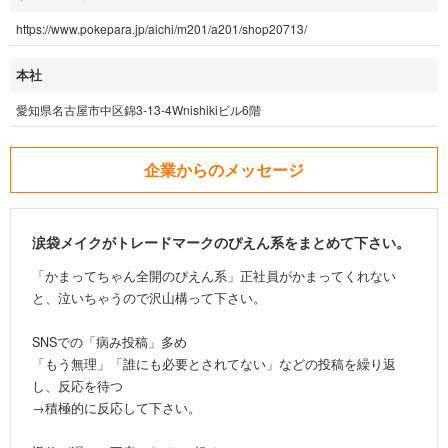
https://www.pokepara.jp/aichi/m201/a201/shop20713/
本社
愛知県名古屋市中区錦3-13-4Wnishikiビル6階
企業からのメッセージ
涙袋メイクがトレードマークのぴえん系をまとめて下さい。
「かまってちゃん全開のぴえん系」正社員がかまってくれない
と、泣いちゃうので沢山構って下さい。
SNSでの「病み投稿」多め
「もう無理」「誰にも必要とされてない」などの投稿を繰り返
し、反応を待つ
→積極的に反応して下さい。