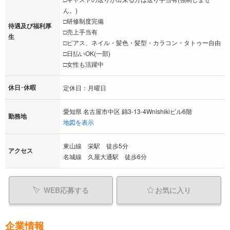
ん。)
□研修制度完備
待遇及び福利厚
□売上手当有
生
□ピアス、ネイル・髪色・髪型・カラコン・タトゥー自由
□日払いOK(一部)
□女性も活躍中
休日･休暇
定休日：月曜日
愛知県 名古屋市中区 錦3-13-4Wnishikiビル6階
勤務地
地図を表示
東山線 栄駅 徒歩5分
アクセス
名城線 久屋大通駅 徒歩6分
WEB応募する
お気に入り
企業情報