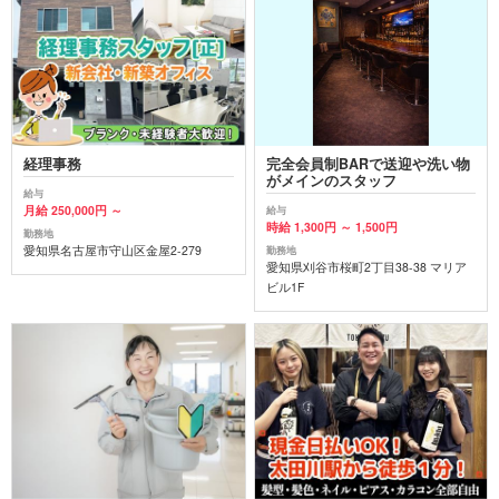
経理事務
完全会員制BARで送迎や洗い物
がメインのスタッフ
給与
月給 250,000円 ～
給与
時給 1,300円 ～ 1,500円
勤務地
愛知県名古屋市守山区金屋2-279
勤務地
愛知県刈谷市桜町2丁目38-38 マリア
ビル1F