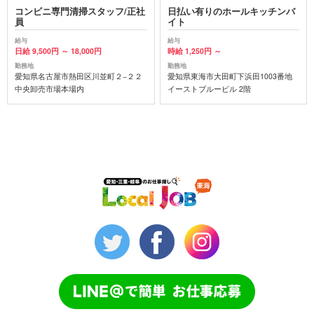
コンビニ専門清掃スタッフ/正社
日払い有りのホールキッチンバ
員
イト
給与
給与
日給 9,500円 ～ 18,000円
時給 1,250円 ～
勤務地
勤務地
愛知県名古屋市熱田区川並町２−２２
愛知県東海市大田町下浜田1003番地
中央卸売市場本場内
イーストブルービル 2階