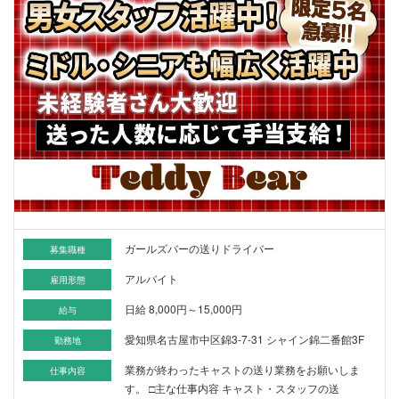
ガールズバーの送りドライバー
募集職種
アルバイト
雇用形態
日給 8,000円～15,000円
給与
愛知県名古屋市中区錦3-7-31 シャイン錦二番館3F
勤務地
業務が終わったキャストの送り業務をお願いしま
仕事内容
す。 □主な仕事内容 キャスト・スタッフの送