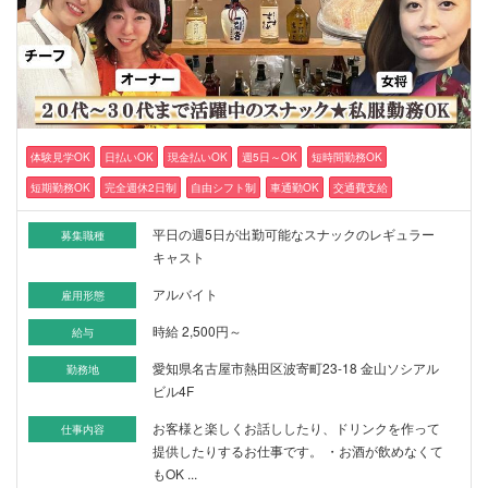
体験見学OK
日払いOK
現金払いOK
週5日～OK
短時間勤務OK
短期勤務OK
完全週休2日制
自由シフト制
車通勤OK
交通費支給
平日の週5日が出勤可能なスナックのレギュラー
募集職種
キャスト
アルバイト
雇用形態
時給 2,500円～
給与
愛知県名古屋市熱田区波寄町23-18 金山ソシアル
勤務地
ビル4F
お客様と楽しくお話ししたり、ドリンクを作って
仕事内容
提供したりするお仕事です。 ・お酒が飲めなくて
もOK ...