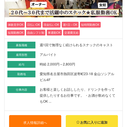
体験見学OK
日払いOK
現金払いOK
週1日～OK
短時間勤務OK
短期勤務OK
自由シフト制
車通勤OK
交通費支給
週1回で無理なく続けられるスナックのキャスト
募集職種
アルバイト
雇用形態
時給 2,000円～2,800円
給与
愛知県名古屋市熱田区波寄町23-18 金山ソシアル
勤務地
ビル4F
お客様と楽しくお話ししたり、ドリンクを作って
仕事内容
提供したりするお仕事です。 ・お酒が飲めなくて
もOK ...
お気に入りに追加
求人情報詳細へ