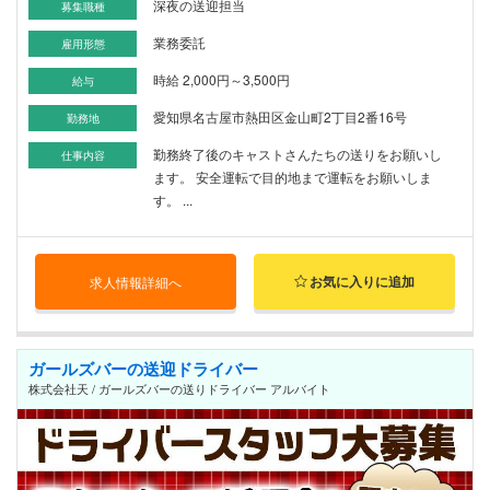
深夜の送迎担当
募集職種
業務委託
雇用形態
時給 2,000円～3,500円
給与
愛知県名古屋市熱田区金山町2丁目2番16号
勤務地
勤務終了後のキャストさんたちの送りをお願いし
仕事内容
ます。 安全運転で目的地まで運転をお願いしま
す。 ...
お気に入りに追加
求人情報詳細へ
ガールズバーの送迎ドライバー
株式会社天 / ガールズバーの送りドライバー アルバイト