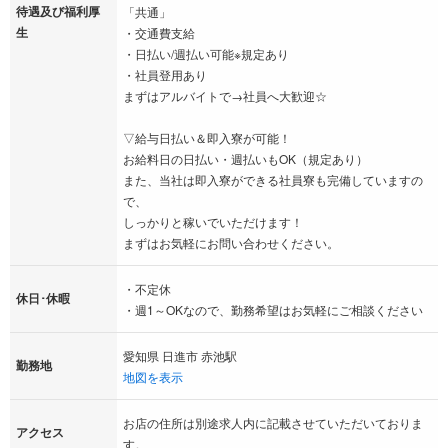
待遇及び福利厚
「共通」
生
・交通費支給
・日払い/週払い可能※規定あり
・社員登用あり
まずはアルバイトで→社員へ大歓迎☆
▽給与日払い＆即入寮が可能！
お給料日の日払い・週払いもOK（規定あり）
また、当社は即入寮ができる社員寮も完備していますの
で、
しっかりと稼いでいただけます！
まずはお気軽にお問い合わせください。
・不定休
休日･休暇
・週1～OKなので、勤務希望はお気軽にご相談ください
愛知県 日進市 赤池駅
勤務地
地図を表示
お店の住所は別途求人内に記載させていただいておりま
アクセス
す。