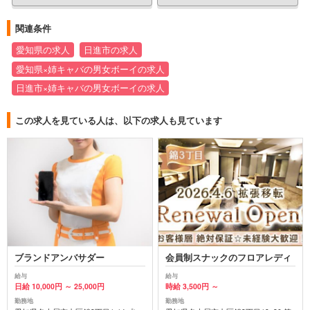
関連条件
愛知県の求人
日進市の求人
愛知県×姉キャバの男女ボーイの求人
日進市×姉キャバの男女ボーイの求人
この求人を見ている人は、以下の求人も見ています
ブランドアンバサダー
会員制スナックのフロアレディ
給与
給与
日給 10,000円 ～ 25,000円
時給 3,500円 ～
勤務地
勤務地