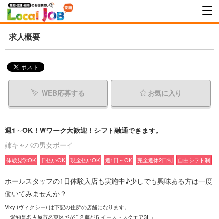
求人概要
WEB応募する
お気に入り
週1～OK！Wワーク大歓迎！シフト融通できます。
姉キャバの男女ボーイ
体験見学OK
日払いOK
現金払いOK
週1日～OK
完全週休2日制
自由シフト制
ホールスタッフの1日体験入店も実施中♪少しでも興味ある方は一度
働いてみませんか？
Vixy (ヴィクシー) は下記の住所の店舗になります。
「愛知県名古屋市名東区照が丘2 藤が丘イーストスクエア3F」