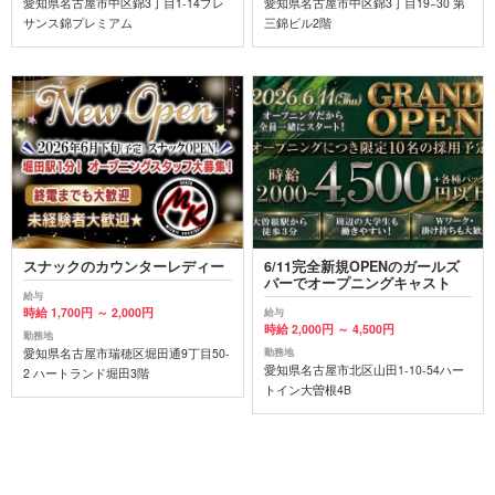
愛知県名古屋市中区錦3丁目1-14プレ
愛知県名古屋市中区錦3丁目19−30 第
サンス錦プレミアム
三錦ビル2階
スナックのカウンターレディー
6/11完全新規OPENのガールズ
バーでオープニングキャスト
給与
時給 1,700円 ～ 2,000円
給与
時給 2,000円 ～ 4,500円
勤務地
愛知県名古屋市瑞穂区堀田通9丁目50-
勤務地
愛知県名古屋市北区山田1-10-54ハー
2 ハートランド堀田3階
トイン大曽根4B