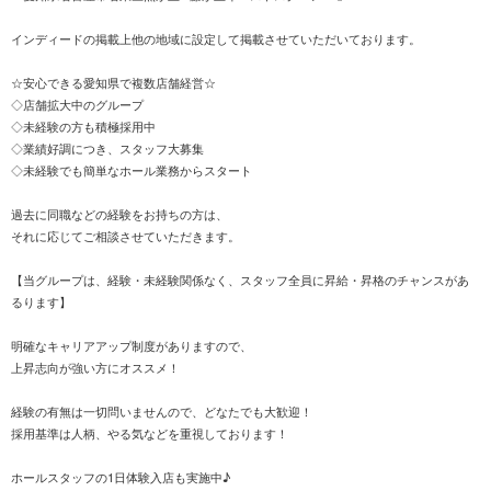
インディードの掲載上他の地域に設定して掲載させていただいております。
☆安心できる愛知県で複数店舗経営☆
◇店舗拡大中のグループ
◇未経験の方も積極採用中
◇業績好調につき、スタッフ大募集
◇未経験でも簡単なホール業務からスタート
過去に同職などの経験をお持ちの方は、
それに応じてご相談させていただきます。
【当グループは、経験・未経験関係なく、スタッフ全員に昇給・昇格のチャンスがあ
るります】
明確なキャリアアップ制度がありますので、
上昇志向が強い方にオススメ！
経験の有無は一切問いませんので、どなたでも大歓迎！
採用基準は人柄、やる気などを重視しております！
ホールスタッフの1日体験入店も実施中♪