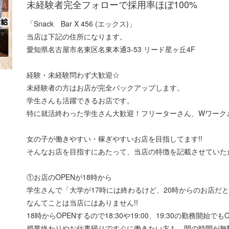
未経験者完全フォローで採用率ほぼ100%
「Snack Bar X 456 (エックス)」
当店は下記の住所になります。
愛知県名古屋市名東区名東本通3-53 リード星ヶ丘4F
経験・未経験問わず大歓迎☆
未経験者の方はお店が完全バックアップします。
学生さんも活躍できるお店です。
特に就活終わった学生さん大歓迎！フリーターさん、Wワーク
女の子が働きやすい・稼ぎやすいお店を目指してます!!
そんなお店を目指すにあたって、当店の特徴を記載させていた
①お店のOPENが18時から
学生さんで「大学が17時には終わるけど、20時からのお店だ
なんてことは当店にはありません!!
18時からOPENするので18:30や19:00、19:30の勤務開始でもO
授業終わりやお仕事帰りですぐに働きたい方も、間の時間が無