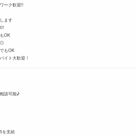
ーク歓迎!!
します
!!
もOK
◎
でもOK
バイト大歓迎！
円
相談可能♪
料を支給