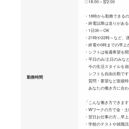
◇18:00～翌2:00
・18時から勤務できる
・終電以降は送りがある
・1日3h～OK
・21時や22時～など
・終電や0時までの早上
・シフトは毎週希望を聞
・平日のみ/土日のみな
今の生活スタイルを崩
シフトも自由出勤です
勤務時間
質問・要望など面接時
あなたの働き方に合わせ
「こんな働き方できます
・Wワークの方で金・土
・翌日お仕事の方…早上
・学校のテストや就職活