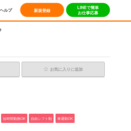
LINEで簡単
ヘルプ
新規登録
お仕事応募
ト
お気に入り
に追加
短時間勤務OK
自由シフト制
車通勤OK