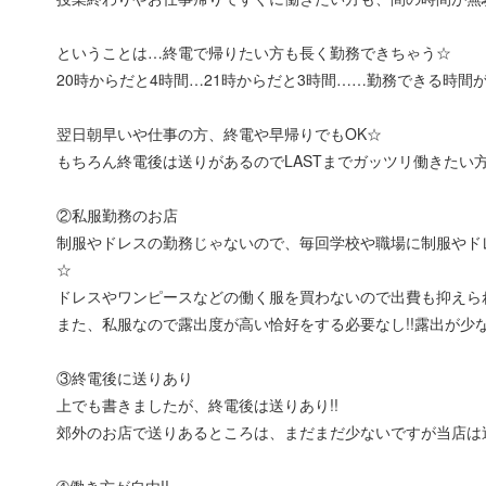
ということは…終電で帰りたい方も長く勤務できちゃう☆
20時からだと4時間…21時からだと3時間……勤務できる時間
翌日朝早いや仕事の方、終電や早帰りでもOK☆
もちろん終電後は送りがあるのでLASTまでガッツリ働きたい方
②私服勤務のお店
制服やドレスの勤務じゃないので、毎回学校や職場に制服やド
☆
ドレスやワンピースなどの働く服を買わないので出費も抑えら
また、私服なので露出度が高い恰好をする必要なし!!露出が少な
③終電後に送りあり
上でも書きましたが、終電後は送りあり!!
郊外のお店で送りあるところは、まだまだ少ないですが当店は
➃働き方が自由!!