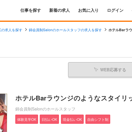
仕事を探す
新着の求人
お気に入り
ログイン
区の求人を探す
錦会員制Salonのホールスタッフの求人を探す
ホテルBarラ
WEB応募する
ホテルBarラウンジのようなスタイリ
錦会員制Salonのホールスタッフ
体験見学OK
日払いOK
現金払いOK
自由シフト制