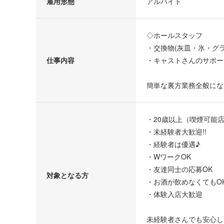
雇用形態
アルバイト
◇ホールスタッフ
・交換物(灰皿・氷・グ
仕事内容
・キャストさんのサポー
簡単な裏方業務全般にな
・20歳以上（喫煙可能
・未経験者大歓迎!!
・経験者は優遇♪
・WワークOK
・友達同士の応募OK
対象となる方
・お酒が飲めなくてもO
・体験入店大歓迎
未経験者さんでも安心し