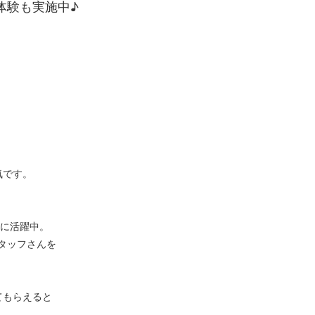
体験も実施中♪
気です。
心に活躍中。
タッフさんを
てもらえると