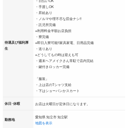
・日払いOK
・手渡しOK
・昇給あり
・ノルマや理不尽な罰金ナシ!!
・託児所完備
※利用料金半額お店負担
・寮完備
待遇及び福利厚
※即日入寮可能!!家具家電、日用品完備
生
・送りあり
※どうしてもの時は迎えも可
・週末ヘアメイクさん常駐で店内完結
・鍵付きロッカー完備
「服装」
・上は店のTシャツ支給
・下はショーパンかスカート
休日･休暇
お店は火曜日が定休日になります。
愛知県 知立市 知立駅
勤務地
地図を表示