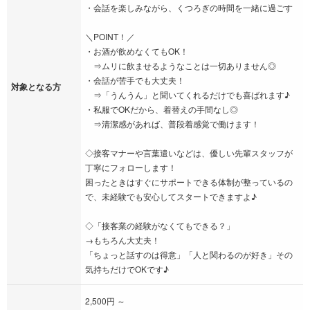
・会話を楽しみながら、くつろぎの時間を一緒に過ごす
＼POINT！／
・お酒が飲めなくてもOK！
⇒ムリに飲ませるようなことは一切ありません◎
・会話が苦手でも大丈夫！
対象となる方
⇒「うんうん」と聞いてくれるだけでも喜ばれます♪
・私服でOKだから、着替えの手間なし◎
⇒清潔感があれば、普段着感覚で働けます！
◇接客マナーや言葉遣いなどは、優しい先輩スタッフが
丁寧にフォローします！
困ったときはすぐにサポートできる体制が整っているの
で、未経験でも安心してスタートできますよ♪
◇「接客業の経験がなくてもできる？」
→もちろん大丈夫！
「ちょっと話すのは得意」「人と関わるのが好き」その
気持ちだけでOKです♪
2,500円 ～