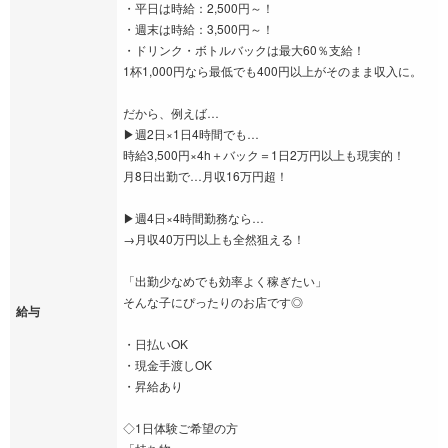
・平日は時給：2,500円～！
・週末は時給：3,500円～！
・ドリンク・ボトルバックは最大60％支給！
1杯1,000円なら最低でも400円以上がそのまま収入に。
だから、例えば…
▶週2日×1日4時間でも…
時給3,500円×4h＋バック＝1日2万円以上も現実的！
月8日出勤で…月収16万円超！
▶週4日×4時間勤務なら…
→月収40万円以上も全然狙える！
「出勤少なめでも効率よく稼ぎたい」
そんな子にぴったりのお店です◎
給与
・日払いOK
・現金手渡しOK
・昇給あり
◇1日体験ご希望の方