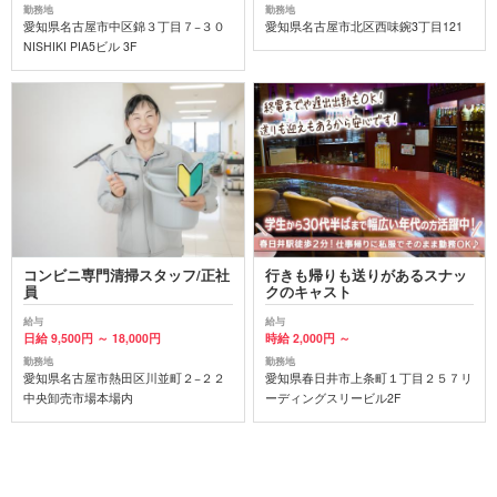
勤務地
勤務地
愛知県名古屋市中区錦３丁目７−３０
愛知県名古屋市北区西味鋺3丁目121
NISHIKI PIA5ビル 3F
コンビニ専門清掃スタッフ/正社
行きも帰りも送りがあるスナッ
員
クのキャスト
給与
給与
日給 9,500円 ～ 18,000円
時給 2,000円 ～
勤務地
勤務地
愛知県名古屋市熱田区川並町２−２２
愛知県春日井市上条町１丁目２５７リ
中央卸売市場本場内
ーディングスリービル2F