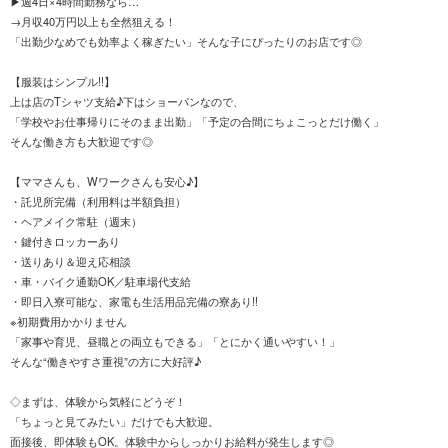
▶週4日×4時間勤務なら…
→月収40万円以上も全然狙える！
「出勤少なめでも効率よく稼ぎたい」そんな子にぴったりのお店です◎
【服装はシンプル!!】
上は店のTシャツ支給♪下はショーパンなので、
「学校やお仕事帰りにそのまま出勤」「予定の合間にちょこっとだけ働く」
そんな働き方も大歓迎です◎
【ママさんも、Wワークさんも安心♪】
・託児所完備（利用料は半額負担）
・ヘアメイク常駐（週末）
・鍵付きロッカーあり
・送りあり＆迎え応相談
・車・バイク通勤OK／駐車場代支給
・即日入寮可能な、家電も生活用品完備の寮あり!!
※初期費用かかりません
「家事や育児、昼職との両立もできる」「とにかく通いやすい！」
そんな“働きやすさ重視”の方に大好評♪
◇まずは、体験から気軽にどうぞ！
「ちょっと見てみたい」だけでも大歓迎。
面接後、即体験もOK。体験中からしっかりお給料が発生します◎