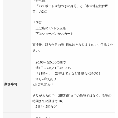
「持ち物」
・「パスポートや顔つきの身分」と「本籍地記載住民
票」の2点
「服装」
・上は店のTシャツ支給
・下はショーパンかスカート
面接後、双方合意の元1日体験となりますのでご了承くだ
さい。
20:00～翌5:00の間で
・週1日～OK／1日4h～OK
・「21時～」「23時まで」など希望も相談OK！
・送り+迎えあり
勤務時間
※お店規定あり
送りがあるので、閉店時間までの勤務ではなく、希望の
時間までの勤務でOK。
・21時～2時など