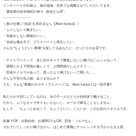
インディードの仕様上、他の地域・住所でも掲載させていただいてます。
「愛知県刈谷市桜町2-46-4 観光ビル2F」
-----------------------
＼夜の仕事に“自由”を求めるなら【Atom kariya】／
「ムリしないで稼ぎたい」
「気疲れしない職場がいい」
「自由な働き方で、プライベートと両立したい」
そんな“ちょうどいい夜職”を探してるあなたに、ぴったりのお店です。
「ナイトワークって、見た目やキャラで勝負しないと稼げないんじゃない？」
「派閥とか上下関係が厳しくて、人間関係がしんどそう…」
「罰金やノルマがあって、思ったより稼げないって聞いた…」
そんな不安や先入観、ありませんか？
でも、そんな“夜職のネガティブイメージ”は、Atom kariyaでは一切不要!!
私たちが大切にしているのは、女の子一人ひとりが自然体で働けること。
だから、ムリなキャラ作りもいらないし、ルールで縛ることもしません。
むしろ、「ちょっとゆるくて、ちょうどいい」くらいが、このお店のスタイルです。
私服でOK、出勤自由、お酒NGでもOK、罰金・ノルマなし。
それでいてしっかり稼げるから、はじめて夜職にチャレンジする子からも大人気。