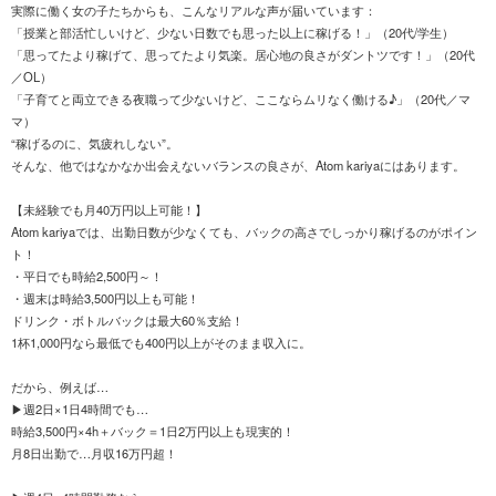
実際に働く女の子たちからも、こんなリアルな声が届いています：
「授業と部活忙しいけど、少ない日数でも思った以上に稼げる！」（20代/学生）
「思ってたより稼げて、思ってたより気楽。居心地の良さがダントツです！」（20代
／OL）
「子育てと両立できる夜職って少ないけど、ここならムリなく働ける♪」（20代／マ
マ）
“稼げるのに、気疲れしない”。
そんな、他ではなかなか出会えないバランスの良さが、Atom kariyaにはあります。
【未経験でも月40万円以上可能！】
Atom kariyaでは、出勤日数が少なくても、バックの高さでしっかり稼げるのがポイン
ト！
・平日でも時給2,500円～！
・週末は時給3,500円以上も可能！
ドリンク・ボトルバックは最大60％支給！
1杯1,000円なら最低でも400円以上がそのまま収入に。
だから、例えば…
▶週2日×1日4時間でも…
時給3,500円×4h＋バック＝1日2万円以上も現実的！
月8日出勤で…月収16万円超！