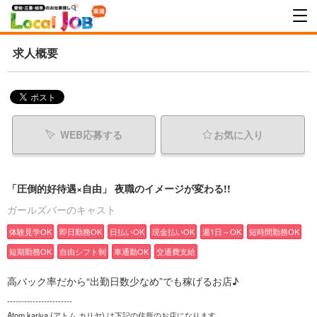
求人概要
WEB応募する
お気に入り
「圧倒的好待遇×自由」 夜職のイメージが変わる!!
ガールズバーのキャスト
体験見学OK
即日勤務OK
日払いOK
現金払いOK
週1日～OK
短時間勤務OK
短期勤務OK
自由シフト制
車通勤OK
交通費支給
高バック率だから“出勤日数少なめ”でも稼げるお店♪
-----------------------
Atom kariya (アトム カリヤ) は下記の住所のお店になります。