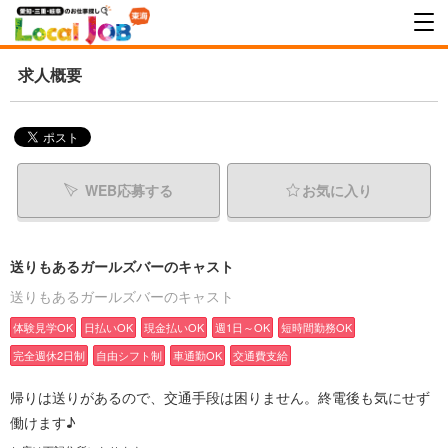
求人概要
WEB応募する
お気に入り
送りもあるガールズバーのキャスト
送りもあるガールズバーのキャスト
体験見学OK
日払いOK
現金払いOK
週1日～OK
短時間勤務OK
完全週休2日制
自由シフト制
車通勤OK
交通費支給
帰りは送りがあるので、交通手段は困りません。終電後も気にせず
働けます♪