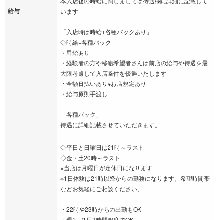
本入店後の時給に関しましては待遇欄に詳細に記載して
給与
います
「入店時は時給+各種バックあり」
◇時給+各種バック
・昇給あり
・経験者の方や移籍希望者さんは前店の給与や待遇を最
大限考慮して入店条件を優遇いたします
・全額日払いあり※お店規定あり
・給与原則手渡し
「各種バック」
待遇に詳細記載させていただきます。
◇平日と日曜日は21時～ラスト
◇金・土20時～ラスト
※当店は月曜日が定休日になります
※1日体験は21時以降からの勤務になります。希望時間帯
などお気軽にご相談ください。
・22時や23時からの出勤もOK
・週1～/1日3時間程度でOK