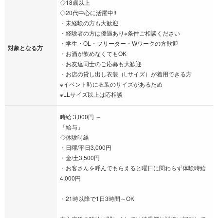
◇18歳以上
◇20代中心に活躍中!!
・未経験の方も大歓迎
・経験者の方は優遇あり※条件ご相談ください
・学生・OL・フリーター・Wワークの方歓迎
対象となる方
・お酒が飲めなくてもOK
・お友達同士のご応募も大歓迎
・お店の貸し出し衣装（Lサイズ）が着用できる方
※イベント時に衣装のサイズがあるため
※LLサイズ以上は応相談
時給 3,000円 ～
「給与」
◇体験時給
・日曜/平日3,000円
・金/土3,500円
・お客さんを呼んでもらえると曜日に関わらず体験時給
4,000円
・21時以降で1日3時間～OK