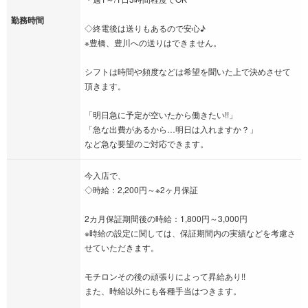
勤務時間
◇終電後は送りもあるので安心♪
※豊橋、豊川への送りはできません。
シフトは時間や頻度などは希望を聞いた上で決めさせて
頂きます。
「明日急に予定が空いたから働きたい!!」
「急な出費があるから…明日は入れますか？」
など急な要望のご対応できます。
今入店で、
◇時給：2,200円～※2ヶ月保証
2カ月保証期間後の時給：1,800円～3,000円
※時給の設定に関しては、保証期間内の実績などを考慮さ
せていただきます。
モチロンその後の頑張りによって昇給あり!!
また、時給以外にも各種手当はつきます。