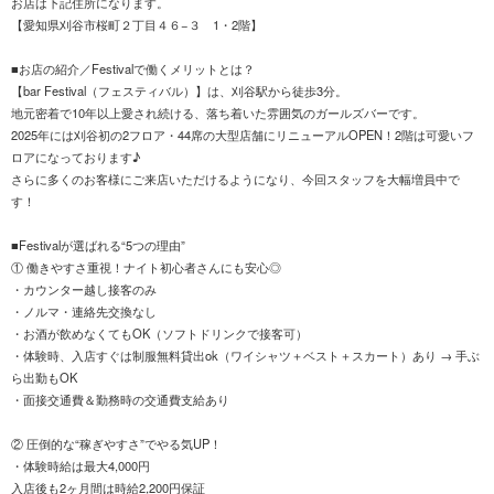
お店は下記住所になります。
【愛知県刈谷市桜町２丁目４６−３ 1・2階】
■お店の紹介／Festivalで働くメリットとは？
【bar Festival（フェスティバル）】は、刈谷駅から徒歩3分。
地元密着で10年以上愛され続ける、落ち着いた雰囲気のガールズバーです。
2025年には刈谷初の2フロア・44席の大型店舗にリニューアルOPEN！2階は可愛いフ
ロアになっております♪
さらに多くのお客様にご来店いただけるようになり、今回スタッフを大幅増員中で
す！
■Festivalが選ばれる“5つの理由”
① 働きやすさ重視！ナイト初心者さんにも安心◎
・カウンター越し接客のみ
・ノルマ・連絡先交換なし
・お酒が飲めなくてもOK（ソフトドリンクで接客可）
・体験時、入店すぐは制服無料貸出ok（ワイシャツ＋ベスト＋スカート）あり → 手ぶ
ら出勤もOK
・面接交通費＆勤務時の交通費支給あり
② 圧倒的な“稼ぎやすさ”でやる気UP！
・体験時給は最大4,000円
入店後も2ヶ月間は時給2,200円保証