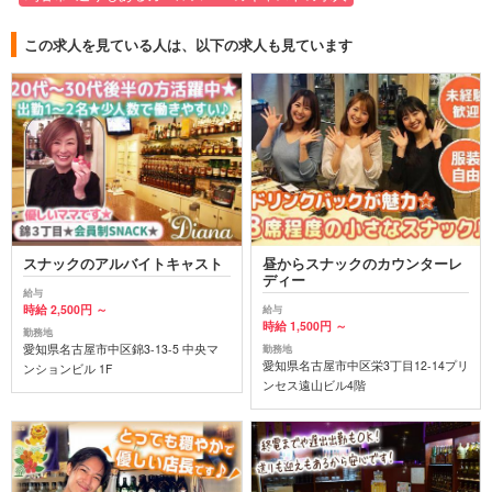
この求人を見ている人は、以下の求人も見ています
スナックのアルバイトキャスト
昼からスナックのカウンターレ
ディー
給与
時給 2,500円 ～
給与
時給 1,500円 ～
勤務地
愛知県名古屋市中区錦3-13-5 中央マ
勤務地
愛知県名古屋市中区栄3丁目12-14プリ
ンションビル 1F
ンセス遠山ビル4階