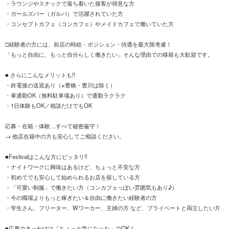
・ラウンジやスナックで落ち着いた接客が得意な方
・ガールズバー（ガルバ）で活躍されていた方
・コンセプトカフェ（コンカフェ）やメイドカフェで働いていた方
□経験者の方には、前店の時給・ポジション・待遇を最大限考慮！
「もっと自由に、もっと自分らしく働きたい」そんな理由での移籍も大歓迎です。
■ さらにこんなメリットも!!
・終電後の送迎あり（※豊橋・豊川は除く）
・車通勤OK（無料駐車場あり）で通勤ラクラク
・1日体験もOK／相談だけでもOK
応募・在籍・体験…すべて秘密厳守！
→ 他店在籍中の方も安心してご相談ください。
■Festivalはこんな方にピッタリ!!
・ナイトワークに興味はあるけど、ちょっと不安な方
・初めてでも安心して始められるお店を探している方
・「可愛い制服」で働きたい方（コンカフェっぽい雰囲気もあり♪）
・今の職場よりもっと稼ぎたい＆自由に働きたい経験者の方
・学生さん、フリーター、Wワーカー、主婦の方 など、プライベートと両立したい方
■応募のきっかけは「ちょっと気になった」でOK！