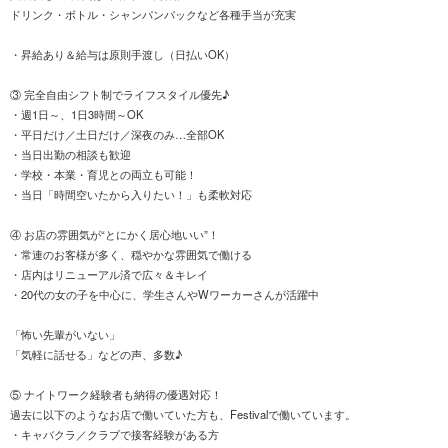
ドリンク・ボトル・シャンパンバックなど各種手当が充実
・昇給あり＆給与は原則手渡し（日払いOK）
③ 完全自由シフト制でライフスタイル優先♪
・週1日～、1日3時間～OK
・平日だけ／土日だけ／深夜のみ…全部OK
・当日出勤の相談も歓迎
・学校・本業・育児との両立も可能！
・当日「時間空いたから入りたい！」も柔軟対応
④ お店の雰囲気が“とにかく居心地いい”！
・常連のお客様が多く、穏やかな雰囲気で働ける
・店内はリニューアル済で広々＆キレイ
・20代の女の子を中心に、学生さんやWワーカーさんが活躍中
「怖い先輩がいない」
「気軽に話せる」などの声、多数♪
⑤ ナイトワーク経験者も納得の優遇対応！
過去に以下のようなお店で働いていた方も、Festivalで働いています。
・キャバクラ／クラブで接客経験がある方