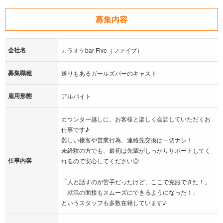
募集内容
会社名
カラオケbar Five（ファイブ）
募集職種
送りもあるガールズバーのキャスト
雇用形態
アルバイト
カウンター越しに、お客様と楽しく会話していただくお
仕事です♪
難しい接客や営業行為、連絡先交換は一切ナシ！
未経験の方でも、最初は先輩がしっかりサポートしてく
仕事内容
れるので安心してください◎
「人と話すのが苦手だったけど、ここで克服できた！」
「就活の面接もスムーズにできるようになった！」
というスタッフも多数在籍しています♪