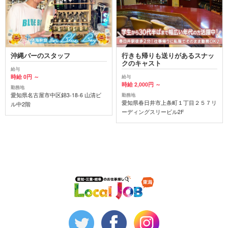
沖縄バーのスタッフ
行きも帰りも送りがあるスナッ
クのキャスト
給与
時給 0円 ～
給与
時給 2,000円 ～
勤務地
愛知県名古屋市中区錦3-18-6 山清ビ
勤務地
愛知県春日井市上条町１丁目２５７リ
ル中2階
ーディングスリービル2F