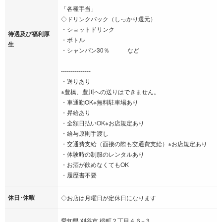
「各種手当」
◇ドリンクバック（しっかり還元）
・ショットドリンク
待遇及び福利厚
・ボトル
生
・シャンパン30％ など
---------------
・送りあり
※豊橋、豊川への送りはできません。
・車通勤OK※無料駐車場あり
・昇給あり
・全額日払いOK※お店規定あり
・給与原則手渡し
・交通費支給（面接の際も交通費支給）※お店規定あり
・体験時の制服のレンタルあり
・お酒が飲めなくてもOK
・履歴書不要
休日･休暇
◇お店は月曜日が定休日になります
愛知県 刈谷市 桜町２丁目４６−３