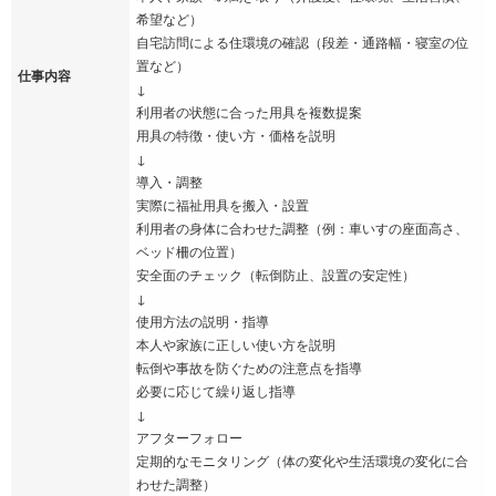
希望など）
自宅訪問による住環境の確認（段差・通路幅・寝室の位
置など）
仕事内容
↓
利用者の状態に合った用具を複数提案
用具の特徴・使い方・価格を説明
↓
導入・調整
実際に福祉用具を搬入・設置
利用者の身体に合わせた調整（例：車いすの座面高さ、
ベッド柵の位置）
安全面のチェック（転倒防止、設置の安定性）
↓
使用方法の説明・指導
本人や家族に正しい使い方を説明
転倒や事故を防ぐための注意点を指導
必要に応じて繰り返し指導
↓
アフターフォロー
定期的なモニタリング（体の変化や生活環境の変化に合
わせた調整）