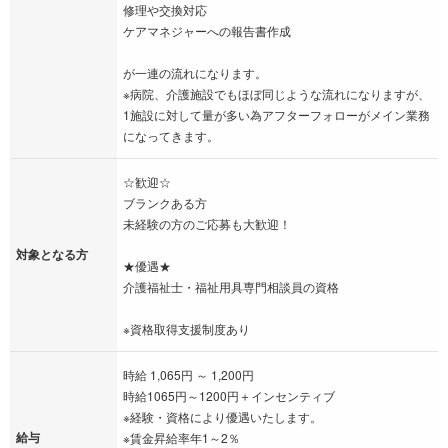
修理や交換対応
ケアマネジャーへの報告書作成
が一連の流れになります。
※病院、介護施設でもほぼ同じような流れになりますが、
1施設に対して量が多い為アフターフォローがメイン業務
になってきます。
☆歓迎☆
ブランクある方
未経験の方のご応募も大歓迎！
対象となる方
★優遇★
介護福祉士・福祉用具専門相談員の資格
※資格取得支援制度あり
時給 1,065円 ～ 1,200円
時給1065円～1200円＋インセンティブ
※経験・資格により優遇いたします。
給与
※賃金昇給率年1～2％