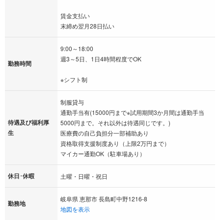
賃金支払い
末締め翌月28日払い
9:00～18:00
週3～5日、1日4時間程度でOK
勤務時間
※シフト制
制服貸与
通勤手当有(15000円まで※試用期間3か月間は通勤手当
待遇及び福利厚
5000円まで。それ以外は待遇同じです。)
生
医療費の自己負担分一部補助あり
資格取得支援制度あり（上限2万円まで）
マイカー通勤OK（駐車場あり）
休日･休暇
土曜・日曜・祝日
岐阜県 恵那市 長島町中野1216-8
勤務地
地図を表示