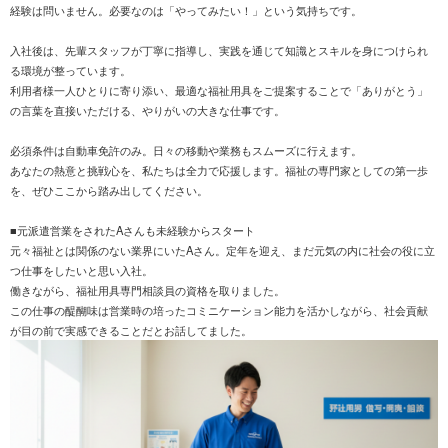
経験は問いません。必要なのは「やってみたい！」という気持ちです。
入社後は、先輩スタッフが丁寧に指導し、実践を通じて知識とスキルを身につけられ
る環境が整っています。
利用者様一人ひとりに寄り添い、最適な福祉用具をご提案することで「ありがとう」
の言葉を直接いただける、やりがいの大きな仕事です。
必須条件は自動車免許のみ。日々の移動や業務もスムーズに行えます。
あなたの熱意と挑戦心を、私たちは全力で応援します。福祉の専門家としての第一歩
を、ぜひここから踏み出してください。
■元派遣営業をされたAさんも未経験からスタート
元々福祉とは関係のない業界にいたAさん。定年を迎え、まだ元気の内に社会の役に立
つ仕事をしたいと思い入社。
働きながら、福祉用具専門相談員の資格を取りました。
この仕事の醍醐味は営業時の培ったコミニケーション能力を活かしながら、社会貢献
が目の前で実感できることだとお話してました。