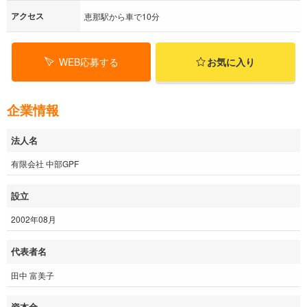
アクセス
恵那駅から車で10分
WEB応募する
お気に入り
企業情報
法人名
有限会社 中部GPF
設立
2002年08月
代表者名
田中 富美子