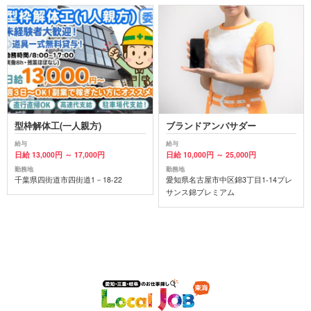
型枠解体工(一人親方)
ブランドアンバサダー
給与
給与
日給 13,000円 ～ 17,000円
日給 10,000円 ～ 25,000円
勤務地
勤務地
千葉県四街道市四街道1－18-22
愛知県名古屋市中区錦3丁目1-14プレ
サンス錦プレミアム