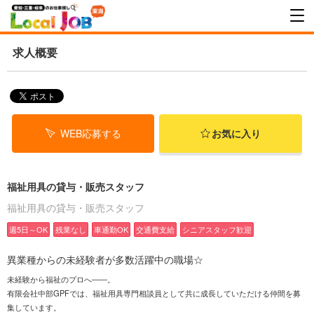
求人概要
WEB応募する
お気に入り
福祉用具の貸与・販売スタッフ
福祉用具の貸与・販売スタッフ
週5日～OK
残業なし
車通勤OK
交通費支給
シニアスタッフ歓迎
異業種からの未経験者が多数活躍中の職場☆
未経験から福祉のプロへ――。
有限会社中部GPFでは、福祉用具専門相談員として共に成長していただける仲間を募
集しています。