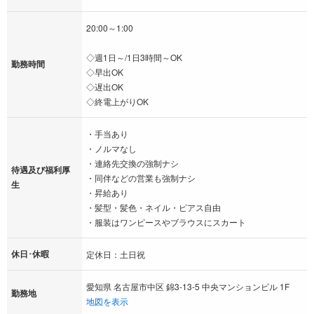
20:00～1:00
◇週1日～/1日3時間～OK
勤務時間
◇早出OK
◇遅出OK
◇終電上がりOK
・手当あり
・ノルマなし
・連絡先交換の強制ナシ
待遇及び福利厚
・同伴などの営業も強制ナシ
生
・昇給あり
・髪型・髪色・ネイル・ピアス自由
・服装はワンピースやブラウスにスカート
休日･休暇
定休日：土日祝
愛知県 名古屋市中区 錦3-13-5 中央マンションビル 1F
勤務地
地図を表示