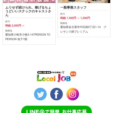
ムリせず続けられ、稼げるちょ
一般事務スタッフ
うどいいスナックのキャストさ
給与
ん
時給 1,300円 ～ 1,500円
給与
勤務地
時給 2,000円 ～
愛知県名古屋市中区錦3丁目1-14 プ
勤務地
レサンス錦プレミアム
愛知県小牧市小牧3-147PERSON TO
PERSON 地下1階