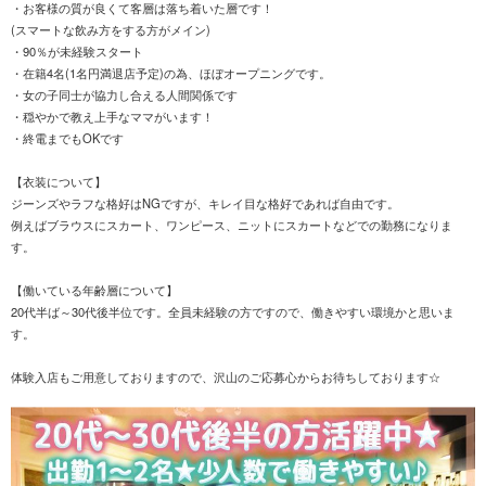
・お客様の質が良くて客層は落ち着いた層です！
(スマートな飲み方をする方がメイン)
・90％が未経験スタート
・在籍4名(1名円満退店予定)の為、ほぼオープニングです。
・女の子同士が協力し合える人間関係です
・穏やかで教え上手なママがいます！
・終電までもOKです
【衣装について】
ジーンズやラフな格好はNGですが、キレイ目な格好であれば自由です。
例えばブラウスにスカート、ワンピース、ニットにスカートなどでの勤務になりま
す。
【働いている年齢層について】
20代半ば～30代後半位です。全員未経験の方ですので、働きやすい環境かと思いま
す。
体験入店もご用意しておりますので、沢山のご応募心からお待ちしております☆