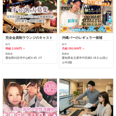
完全会員制ラウンジのキャスト
沖縄バーのレギュラー候補
給与
給与
時給 2,500円 ～
月給 250,000円 ～
勤務地
勤務地
愛知県刈谷市中山町4-45 ２F
愛知県名古屋市中区錦3-18-6 山清ビ
ル中2階