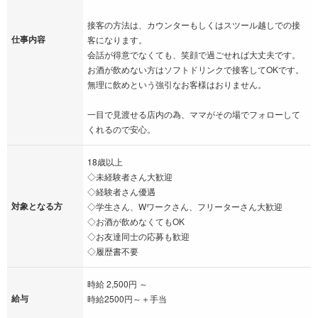
接客の方法は、カウンターもしくはスツール越しでの接
仕事内容
客になります。
会話が得意でなくても、笑顔で過ごせれば大丈夫です。
お酒が飲めない方はソフトドリンクで接客してOKです。
無理に飲めという強引なお客様はおりません。
一目で見渡せる店内の為、ママがその場でフォローして
くれるので安心。
18歳以上
◇未経験者さん大歓迎
◇経験者さん優遇
対象となる方
◇学生さん、Wワークさん、フリーターさん大歓迎
◇お酒が飲めなくてもOK
◇お友達同士の応募も歓迎
◇履歴書不要
時給 2,500円 ～
給与
時給2500円～＋手当