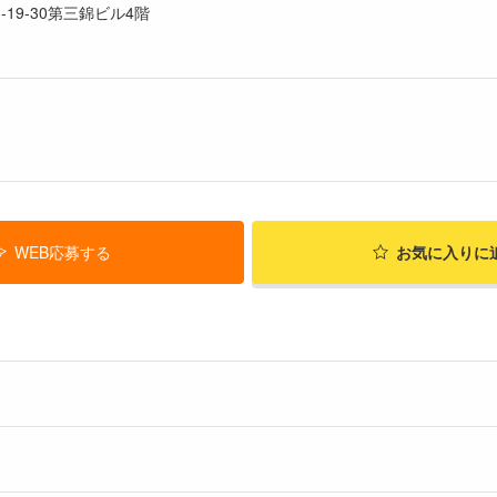
-19-30第三錦ビル4階
WEB応募する
お気に入り
に