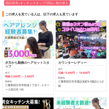
四日市市×キッチンスタッフ/日払い有の求人
この求人を見ている人は、以下の求人も見ています
夕方から勤務のヘアセットスタ
カウンターレディー
ッフ
給与
日給 12,000円 ～ 18,000円
給与
時給 2,000円 ～ 3,000円
勤務地
三重県四日市市諏訪栄町9-5諏訪ビル2
勤務地
三重県四日市市西浦１丁目１−２０ベ
階
ース四日市 105