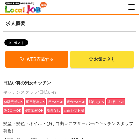
求人概要
WEB応募する
お気に入り
日払い有の男女キッチン
キッチンスタッフ/日払い有
体験見学OK
即日勤務OK
日払いOK
現金払いOK
即内定OK
週1日～OK
週5日～OK
短期勤務OK
残業なし
自由シフト制
髪型・髪色・ネイル・ひげ自由☆アフターバーのキッチンスタッフ
募集!