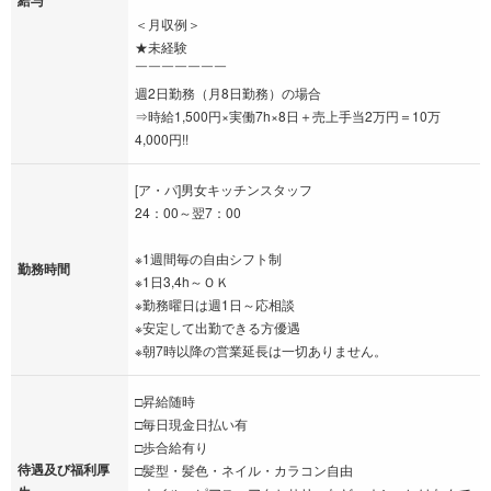
給与
＜月収例＞
★未経験
￣￣￣￣￣￣￣
週2日勤務（月8日勤務）の場合
⇒時給1,500円×実働7h×8日＋売上手当2万円＝10万
4,000円!!
[ア・パ]男女キッチンスタッフ
24：00～翌7：00
※1週間毎の自由シフト制
勤務時間
※1日3,4h～ＯＫ
※勤務曜日は週1日～応相談
※安定して出勤できる方優遇
※朝7時以降の営業延長は一切ありません。
□昇給随時
□毎日現金日払い有
□歩合給有り
待遇及び福利厚
□髪型・髪色・ネイル・カラコン自由