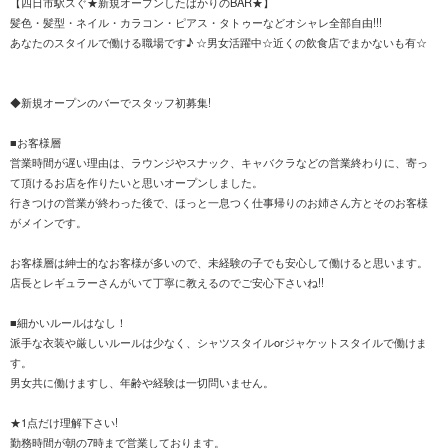
【四日市駅スぐ★新規オープンしたばかりのBAR★】
髪色・髪型・ネイル・カラコン・ピアス・タトゥーなどオシャレ全部自由!!!
あなたのスタイルで働ける職場です♪ ☆男女活躍中☆近くの飲食店でまかないも有☆
◆新規オープンのバーでスタッフ初募集!
■お客様層
営業時間が遅い理由は、ラウンジやスナック、キャバクラなどの営業終わりに、寄っ
て頂けるお店を作りたいと思いオープンしました。
行きつけの営業が終わった後で、ほっと一息つく仕事帰りのお姉さん方とそのお客様
がメインです。
お客様層は紳士的なお客様が多いので、未経験の子でも安心して働けると思います。
店長とレギュラーさんがいて丁寧に教えるのでご安心下さいね!!
■細かいルールはなし！
派手な衣装や厳しいルールは少なく、シャツスタイルorジャケットスタイルで働けま
す。
男女共に働けますし、年齢や経験は一切問いません。
★1点だけ理解下さい!
勤務時間が朝の7時まで営業しております。