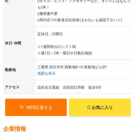
生
□ネイル・ピアス・アクセサリーなど、オシャレはなんで
もOK！
□履歴書不要
□系列店での飲食店社割有(まかないも相談下さい☆)
定休日：日曜日
休日･休暇
☆1週間単位のシフト制
☆週1日～OK・曜日や日数応相談
三重県 四日市市 西新地6-10 西新地ビル2F
勤務地
地図を表示
アクセス
近鉄名古屋線 近鉄四日市駅 徒歩3分
WEB応募する
お気に入り
企業情報