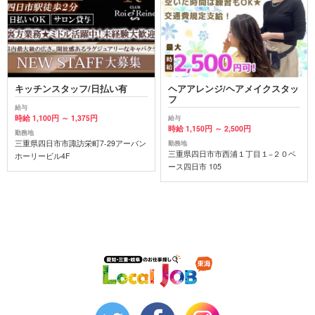
キッチンスタッフ/日払い有
ヘアアレンジ/ヘアメイクスタッ
フ
給与
時給 1,100円 ～ 1,375円
給与
時給 1,150円 ～ 2,500円
勤務地
三重県四日市市諏訪栄町7-29アーバン
勤務地
三重県四日市市西浦１丁目１−２０ベ
ホーリービル4F
ース四日市 105