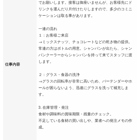
でお願いします。接客は御座いませんが、お客様先にド
リンクを運んだり片付けたりしますので、多少のコミニ
ケーションは取る事があります。
一連の流れ
１：お客様ご来店
→ミックスナッツ、チョコレートなどの乾き物の提供。
常連の方はボトルの用意。シャンパンが出たら、シャン
パンクーラーからシャンパンを持って来てスタッフに渡
します。
仕事内容
２：グラス・食器の洗浄
→グラスの回転率が非常に高いため、バーテンダーやホ
ールが困らないよう、迅速にグラスを洗って補充しま
す。
3. 在庫管理・発注
食材や調味料の賞味期限・残量のチェック。
不足している食材の買い出しや、業者への発注メモの作
成。