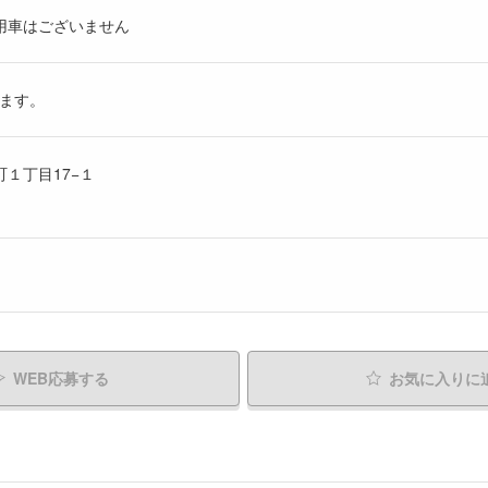
用車はございません
ます。
町１丁目17−１
WEB応募する
お気に入り
に