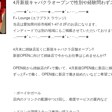
4月新規キャバクラオープンで性別や経験問わず
…━━★ﾟ+.･‥…━━★…━━★ﾟ+.･‥…━━★
F+ Lounge (エフプラス ラウンジ)
当店は愛知県刈谷市桜町1‐47‐2 2Fのお店になります。
インディードでは別の地域にもご掲載させていただいておりま
…━━★ﾟ+.･‥…━━★…━━★ﾟ+.･‥…━━★
4月末に姉妹店近くに新規キャバクラ店舗オープン!!
新規OPENに向けて姉妹店で今からお仕事はじめませんか!?
OPEN前から姉妹店のF+で働いて、4月新規OPEN後に新店に移動
ずっとF+で働く、OPEN後に新店で働き始めたいなどご希望
・ボーイやガール
店内のドリンクの配膳やつけ回し、都度サービスの案内など
・ドリンク調理スタッフ兼洗い場スタッフ