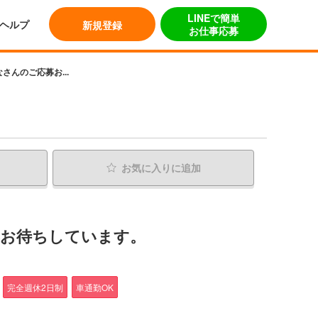
LINEで簡単
ヘルプ
新規登録
お仕事応募
さんのご応募お...
お気に入り
に追加
募お待ちしています。
完全週休2日制
車通勤OK