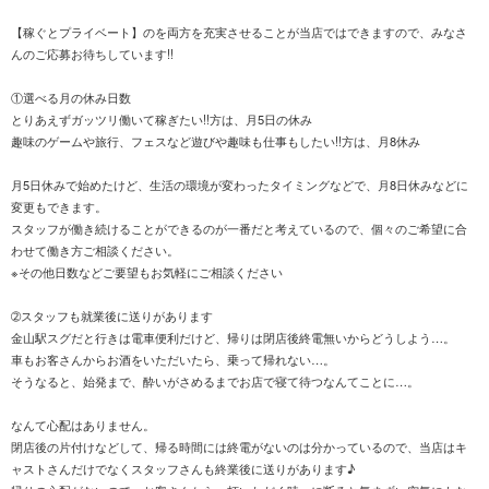
【稼ぐとプライベート】のを両方を充実させることが当店ではできますので、みなさ
んのご応募お待ちしています!!
①選べる月の休み日数
とりあえずガッツリ働いて稼ぎたい!!方は、月5日の休み
趣味のゲームや旅行、フェスなど遊びや趣味も仕事もしたい!!方は、月8休み
月5日休みで始めたけど、生活の環境が変わったタイミングなどで、月8日休みなどに
変更もできます。
スタッフが働き続けることができるのが一番だと考えているので、個々のご希望に合
わせて働き方ご相談ください。
※その他日数などご要望もお気軽にご相談ください
➁スタッフも就業後に送りがあります
金山駅スグだと行きは電車便利だけど、帰りは閉店後終電無いからどうしよう…。
車もお客さんからお酒をいただいたら、乗って帰れない…。
そうなると、始発まで、酔いがさめるまでお店で寝て待つなんてことに…。
なんて心配はありません。
閉店後の片付けなどして、帰る時間には終電がないのは分かっているので、当店はキ
ャストさんだけでなくスタッフさんも終業後に送りがあります♪