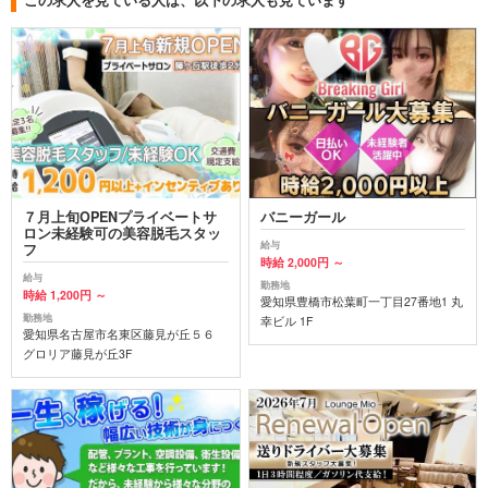
７月上旬OPENプライベートサ
バニーガール
ロン未経験可の美容脱毛スタッ
給与
フ
時給 2,000円 ～
給与
勤務地
時給 1,200円 ～
愛知県豊橋市松葉町一丁目27番地1 丸
勤務地
幸ビル 1F
愛知県名古屋市名東区藤見が丘５６
グロリア藤見が丘3F