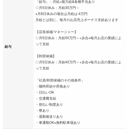
「給与」：月給+能力給&各種手当あり
◇月5日休み：月給30万円～
※月8日休みの場合は月給は-4万円
月給とは別に、毎月のお店売上ボーナス支給あります
【店長候補/マネージャー】
◇月5日休み：月給50万円～+歩合※毎月お店の業績によ
って支給
給与
【幹部候補】
◇月5日休み：月給40万円～+歩合※毎月お店の業績によ
って支給
「社員/幹部候補のその他条件」
・随時昇給や昇格あり
・日払いOK
・交通費支給
・前払い制度あり
・寮あり
・退勤後送りあり
・車通勤OK※無料駐車場あり