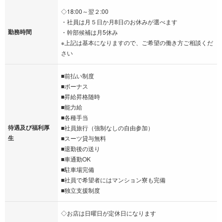
◇18:00～翌２:00
・社員は月５日か月8日のお休みが選べます
勤務時間
・幹部候補は月5休み
※上記は基本になりますので、ご希望の働き方ご相談くだ
さい
■前払い制度
■ボーナス
■昇給昇格随時
■能力給
■各種手当
待遇及び福利厚
■社員旅行（強制なしの自由参加）
生
■スーツ貸与無料
■退勤後の送り
■車通勤OK
■駐車場完備
■社員で希望者にはマンション寮も完備
■独立支援制度
◇お店は日曜日が定休日になります