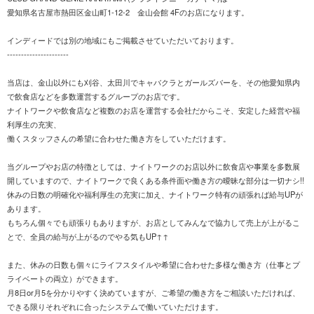
愛知県名古屋市熱田区金山町1-12-2 金山会館 4Fのお店になります。
インディードでは別の地域にもご掲載させていただいております。
----------------------
当店は、金山以外にも刈谷、太田川でキャバクラとガールズバーを、その他愛知県内
で飲食店などを多数運営するグループのお店です。
ナイトワークや飲食店など複数のお店を運営する会社だからこそ、安定した経営や福
利厚生の充実、
働くスタッフさんの希望に合わせた働き方をしていただけます。
当グループやお店の特徴としては、ナイトワークのお店以外に飲食店や事業を多数展
開していますので、ナイトワークで良くある条件面や働き方の曖昧な部分は一切ナシ!!
休みの日数の明確化や福利厚生の充実に加え、ナイトワーク特有の頑張れば給与UPが
あります。
もちろん個々でも頑張りもありますが、お店としてみんなで協力して売上が上がるこ
とで、全員の給与が上がるのでやる気もUP↑↑
また、休みの日数も個々にライフスタイルや希望に合わせた多様な働き方（仕事とプ
ライベートの両立）ができます。
月8日or月5を分かりやすく決めていますが、ご希望の働き方をご相談いただければ、
できる限りそれぞれに合ったシステムで働いていただけます。