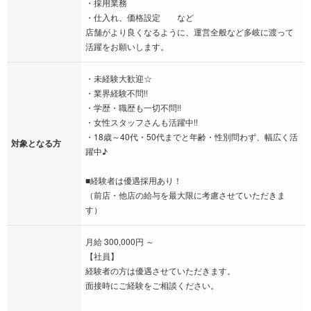
・採用業務
・仕入れ、価格設定 など
店舗がより良くなるように、運営全般など多岐に渡って
活躍をお願いします。
・未経験大歓迎☆
・業界経験不問!!
・学歴・職歴も一切不問!!
・女性スタッフさんも活躍中!!
・18歳～40代・50代までと年齢・性別問わず、幅広く活
対象となる方
躍中♪
■経験者は優遇採用あり！
（前店・他店の給与を最大限に考慮させていただきま
す）
月給 300,000円 ～
【社員】
経験者の方は優遇させていただきます。
面接時にご経験をご相談ください。