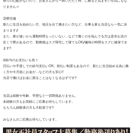
帰りの心配がないので、お客さんから一杯いただく時、に断ると気まずい空気にもな
りません☆
③寮完備
新たに生活を始めたい方、地元を出て働きたい方など、仕事も家も当店なら一気に決
まります♪
また、家が遠いから通勤時間もったいない…などで働くのを悩んでる方は是非お店の
近くで寮があるので、勤務後はスグ帰宅して寝てもOK♪趣味の時間をスグに確保でき
ます!!
➃給与のお支払いも色々
日払いや手渡しでの給与支払いOK。前払い制度もあるので、新たに生活始める為に働
く方や今月急にお金が…などの方も安心!!
当店で働けばお金に困ることはなくなるはずです!!
当店は経験や年齢、学歴など一切関係ありません。
未経験の方もお気軽にご応募お待ちしています。
もちろん経験者の方も大歓迎です!!
みなさんのご応募お待ちしています。