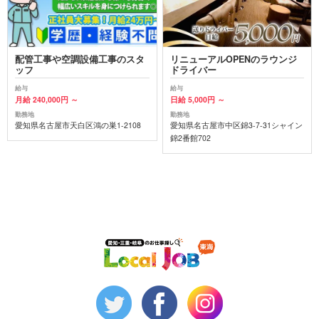
配管工事や空調設備工事のスタ
リニューアルOPENのラウンジ
ッフ
ドライバー
給与
給与
月給 240,000円 ～
日給 5,000円 ～
勤務地
勤務地
愛知県名古屋市天白区鴻の巣1-2108
愛知県名古屋市中区錦3-7-31シャイン
錦2番館702