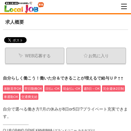
求人概要
WEB応募する
お気に入り
自分らしく働こう！働いた分＆できることが増えるで給与ＵＰ↑↑
体験見学OK
即日勤務OK
日払いOK
現金払いOK
週5日～OK
完全週休2日制
車通勤OK
交通費支給
自分で選べる働き方!!月の休みが8日or5日!?プライベート充実できま
す。
----------------------
CLUB GRAND GENIE KANAYAMA (グランドジニー カナヤマ)は