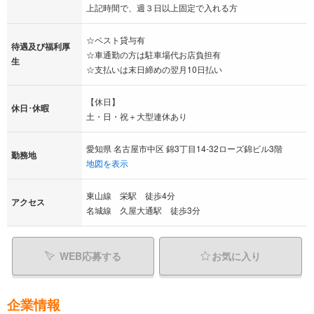
上記時間で、週３日以上固定で入れる方
☆ベスト貸与有
待遇及び福利厚
☆車通勤の方は駐車場代お店負担有
生
☆支払いは末日締めの翌月10日払い
【休日】
休日･休暇
土・日・祝＋大型連休あり
愛知県 名古屋市中区 錦3丁目14-32ローズ錦ビル3階
勤務地
地図を表示
東山線 栄駅 徒歩4分
アクセス
名城線 久屋大通駅 徒歩3分
WEB応募する
お気に入り
企業情報