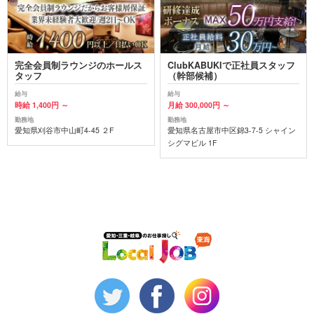
完全会員制ラウンジのホールス
ClubKABUKIで正社員スタッフ
タッフ
（幹部候補）
給与
給与
時給 1,400円 ～
月給 300,000円 ～
勤務地
勤務地
愛知県刈谷市中山町4-45 ２F
愛知県名古屋市中区錦3-7-5 シャイン
シグマビル 1F