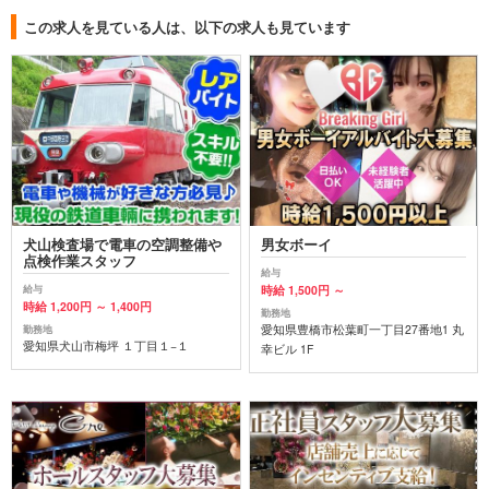
この求人を見ている人は、以下の求人も見ています
犬山検査場で電車の空調整備や
男女ボーイ
点検作業スタッフ
給与
時給 1,500円 ～
給与
時給 1,200円 ～ 1,400円
勤務地
愛知県豊橋市松葉町一丁目27番地1 丸
勤務地
愛知県犬山市梅坪 １丁目１−１
幸ビル 1F