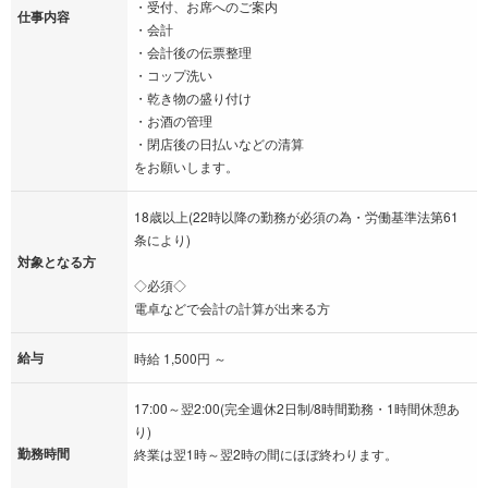
・受付、お席へのご案内
仕事内容
・会計
・会計後の伝票整理
・コップ洗い
・乾き物の盛り付け
・お酒の管理
・閉店後の日払いなどの清算
をお願いします。
18歳以上(22時以降の勤務が必須の為・労働基準法第61
条により)
対象となる方
◇必須◇
電卓などで会計の計算が出来る方
給与
時給 1,500円 ～
17:00～翌2:00(完全週休2日制/8時間勤務・1時間休憩あ
り)
勤務時間
終業は翌1時～翌2時の間にほぼ終わります。