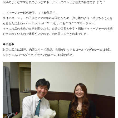
太陽のようなママと仏のようなマネージャーのコンビが最大の特徴です（^^）/
～マネージャー50代後半、ママ30代前半～
実はマネージャーの子供とママの年齢が同じなため、少し娘のように感じちゃうとき
もあるんだよね～ハッハッハっ(￣∇￣;)といつもニコニコマネージャー。
ママにお店の名前の由来を聞いたら、自分の名前と中学・高校・マネージャーの名前
も含まれているので縁起がいいのでこの名前にしたとの事でした！
◆概要◆
お店の広さは28坪。内装はすべて新品。右側がレッド＆ゴールドのVipルームは4卓、
左側がシルバー&ダークブラウンのルームは5卓の広さ。