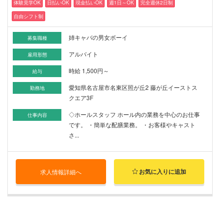
体験見学OK
日払いOK
現金払いOK
週1日～OK
完全週休2日制
自由シフト制
姉キャバの男女ボーイ
募集職種
アルバイト
雇用形態
時給 1,500円～
給与
愛知県名古屋市名東区照が丘2 藤が丘イーストス
勤務地
クエア3F
◇ホールスタッフ ホール内の業務を中心のお仕事
仕事内容
です。 ・簡単な配膳業務。 ・お客様やキャスト
さ...
お気に入りに追加
求人情報詳細へ