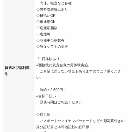
・同伴、担当など各種
◇無料衣装貸出あり
◇日払いOK
◇車通勤OK
◇送迎応相談
◇喫煙可
◇各種手当多数有
◇急なシフトの変更
「1日体験あり」
※面接後に双方合意の元体験実施。
待遇及び福利厚
ご希望に添えない場合もありますのでご了承くださ
生
い。
・時給：2,500円～
※全額日払い
・勤務時間はご相談ください
◇持ち物
・パスポートやマイナンバーカードなどの顔写真付きの
身分証明書と本籍地記載の住民票