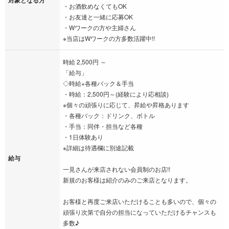
・お酒飲めなくてもOK
・お友達と一緒に応募OK
・Wワークの方や主婦さん
※当店はWワークの方多数活躍中!!
時給 2,500円 ～
「給与」
◇時給+各種バック＆手当
・時給：2,500円～(経験により応相談)
※個々の頑張りに応じて、昇給や昇格あります
・各種バック：ドリンク、ボトル
・手当：同伴・担当など各種
・1日体験あり
※詳細は待遇欄に別途記載
給与
一見さんが来店されない会員制のお店!!
新規のお客様は紹介のみのご来店となります。
お客様と再度ご来店いただけることも多いので、個々の
頑張り次第で自分の担当になっていただけるチャンスも
多数♪