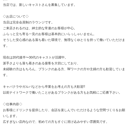
当店では、新しいキャストさんを募集しています。
◇お店について◇
当店は完全会員制のラウンジです。
ご来店されるのは、紳士的な常連のお客様が中心。
ふらっと立ち寄る一見のお客様は基本的にいらっしゃいません。
そうした安心感のある落ち着いた環境で、無理なくゆとりを持って働いていただけま
す。
現在は20代後半〜30代のキャストが活躍中。
派手さよりも落ち着きのある接客を大切にしており、
未経験の方はもちろん、ブランクのある方、Wワークの方や主婦の方も歓迎していま
す。
キャバクラやガルバなどから卒業をお考えの方も大歓迎!!
以前ナイトワークで働いたことがあるブランクがある方もお気軽にご応募下さい。
◇仕事内容◇
お客様にドリンクを提供したり、会話を楽しんでいただけるような空間づくりをお願
いします。
広すぎない店内なので、初めての方もすぐに溶け込みやすい雰囲気です。