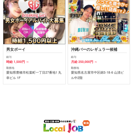
男女ボーイ
沖縄バーのレギュラー候補
給与
給与
時給 1,500円 ～
月給 250,000円 ～
勤務地
勤務地
愛知県豊橋市松葉町一丁目27番地1 丸
愛知県名古屋市中区錦3-18-6 山清ビ
幸ビル 1F
ル中2階