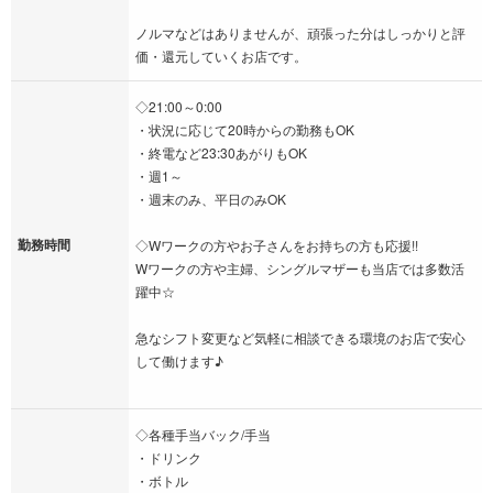
ノルマなどはありませんが、頑張った分はしっかりと評
価・還元していくお店です。
◇21:00～0:00
・状況に応じて20時からの勤務もOK
・終電など23:30あがりもOK
・週1～
・週末のみ、平日のみOK
勤務時間
◇Wワークの方やお子さんをお持ちの方も応援!!
Wワークの方や主婦、シングルマザーも当店では多数活
躍中☆
急なシフト変更など気軽に相談できる環境のお店で安心
して働けます♪
◇各種手当バック/手当
・ドリンク
・ボトル