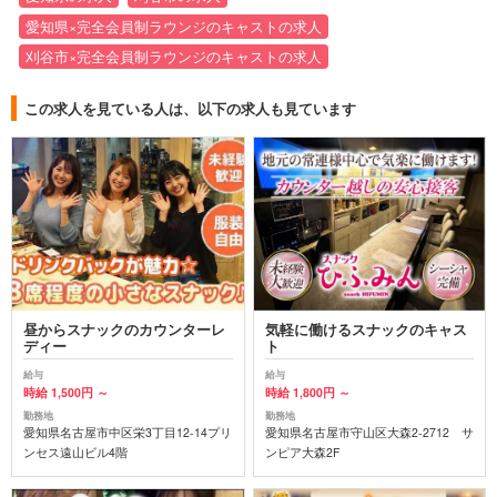
愛知県×完全会員制ラウンジのキャストの求人
刈谷市×完全会員制ラウンジのキャストの求人
この求人を見ている人は、以下の求人も見ています
昼からスナックのカウンターレ
気軽に働けるスナックのキャス
ディー
ト
給与
給与
時給 1,500円 ～
時給 1,800円 ～
勤務地
勤務地
愛知県名古屋市中区栄3丁目12-14プリ
愛知県名古屋市守山区大森2-2712 サ
ンセス遠山ビル4階
ンピア大森2F