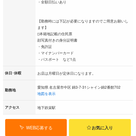
・全額日払いあり
【勤務時には下記が必要になりますのでご用意お願いし
ます】
□本籍地記載の住民票
顔写真付きの身分証明書
・免許証
・マイナンバーカード
・パスポート など1点
休日･休暇
お店は月曜日が定休日になります。
愛知県 名古屋市中区 錦3-7-31シャイン錦2番館702
勤務地
地図を表示
アクセス
地下鉄栄駅
WEB応募する
お気に入り