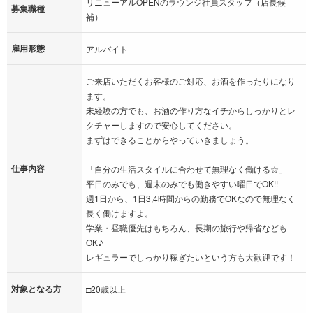
リニューアルOPENのラウンジ社員スタッフ（店長候
募集職種
補）
雇用形態
アルバイト
ご来店いただくお客様のご対応、お酒を作ったりになり
ます。
未経験の方でも、お酒の作り方なイチからしっかりとレ
クチャーしますので安心してください。
まずはできることからやっていきましょう。
仕事内容
「自分の生活スタイルに合わせて無理なく働ける☆」
平日のみでも、週末のみでも働きやすい曜日でOK!!
週1日から、1日3,4時間からの勤務でOKなので無理なく
長く働けますよ。
学業・昼職優先はもちろん、長期の旅行や帰省なども
OK♪
レギュラーでしっかり稼ぎたいという方も大歓迎です！
対象となる方
□20歳以上