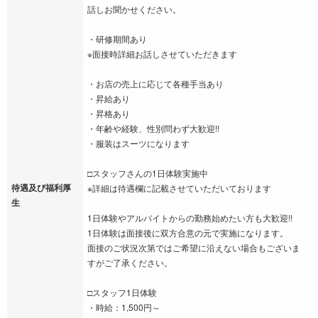
話しお聞かせください。
・研修期間あり
※面接時詳細お話しさせていただきます
・お店の売上に応じて各種手当あり
・昇給あり
・昇格あり
・年齢や経験、性別問わず大歓迎!!
・服装はスーツになります
□スタッフさんの1日体験実施中
待遇及び福利厚
※詳細は待遇欄に記載させていただいております
生
1日体験やアルバイトからの勤務始めたい方も大歓迎!!
1日体験は面接後に双方合意の元で実施になります。
面接のご状況次第ではご希望に沿えない場合もございま
すがご了承ください。
□スタッフ1日体験
・時給：1,500円～