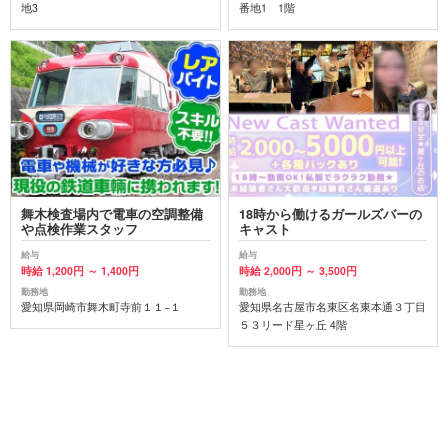
地3
番地1 1階
舞木検査場内で電車の空調整備
18時から働けるガールズバーの
や点検作業スタッフ
キャスト
給与
給与
時給 1,200円 ～ 1,400円
時給 2,000円 ～ 3,500円
勤務地
勤務地
愛知県岡崎市舞木町寺前１１−１
愛知県名古屋市名東区名東本通３丁目
５３リード星ヶ丘 4階