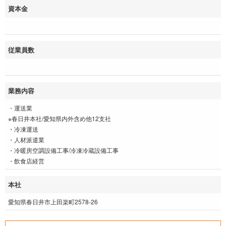
資本金
従業員数
業務内容
・運送業
※春日井本社/愛知県内外含め他12支社
・冷凍運送
・人材派遣業
・冷暖房空調設備工事/冷凍冷蔵設備工事
・飲食店経営
本社
愛知県春日井市上田楽町2578-26