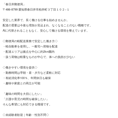
「春日井郵便局」
〒486-8799 愛知県春日井市柏井町３丁目１０２−１
安定した業界で、長く働ける仕事を始めませんか。
配達の需要は今後も増加が見込まれ、なくなることのない職種です。
AIに代替されることもなく、安心して働ける環境を整えています。
◇郵便局の軽配送業務で安定した働き方◇
・軽自動車を使用し、一般宅へ荷物を配達
・配達エリアは拠点を中心に約2km圏内
・扱う荷物は軽量なものが中心で、体への負担が少ない
◇働きやすい環境を提供◇
・勤務時間は早朝・昼・夕方など柔軟に対応
・有給消化率100％、年間休日も確保
・趣味や家庭との両立が可能
「趣味の時間を大切にしたい」
「介護や育児の時間を確保したい」
そんな希望にも対応できる職場です。
◇未経験者歓迎｜年齢・性別不問◇