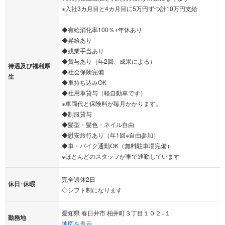
※入社3カ月目と4カ月目に5万円ずつ計10万円支給
◆有給消化率100％+年休あり
◆昇給あり
◆残業手当あり
◆賞与あり（年2回、成果による）
待遇及び福利厚
◆社会保険完備
生
◆車持ち込みOK
◆社用車貸与（軽自動車です）
※車両代と保険料が毎月かかります。
◆制服貸与
◆髪型・髪色・ネイル自由
◆慰安旅行あり（年1回※自由参加）
◆車・バイク通勤OK（無料駐車場完備）
※ほとんどのスタッフが車で通勤しています
完全週休2日
休日･休暇
◇シフト制になります
愛知県 春日井市 柏井町３丁目１０２−１
勤務地
地図を表示