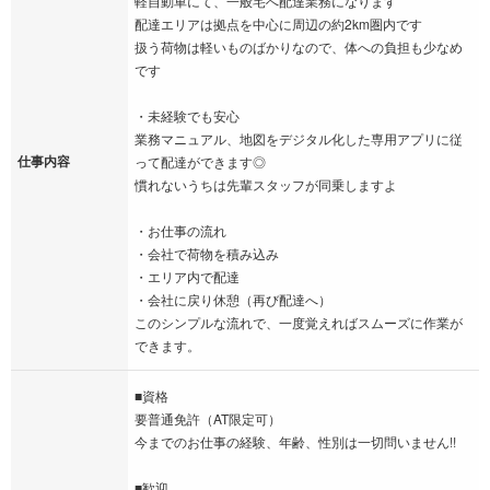
軽自動車にて、一般宅へ配達業務になります
配達エリアは拠点を中心に周辺の約2km圏内です
扱う荷物は軽いものばかりなので、体への負担も少なめ
です
・未経験でも安心
業務マニュアル、地図をデジタル化した専用アプリに従
仕事内容
って配達ができます◎
慣れないうちは先輩スタッフが同乗しますよ
・お仕事の流れ
・会社で荷物を積み込み
・エリア内で配達
・会社に戻り休憩（再び配達へ）
このシンプルな流れで、一度覚えればスムーズに作業が
できます。
■資格
要普通免許（AT限定可）
今までのお仕事の経験、年齢、性別は一切問いません!!
■歓迎