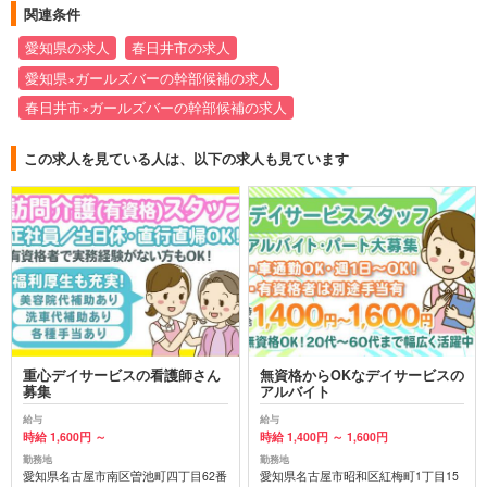
関連条件
愛知県の求人
春日井市の求人
愛知県×ガールズバーの幹部候補の求人
春日井市×ガールズバーの幹部候補の求人
この求人を見ている人は、以下の求人も見ています
重心デイサービスの看護師さん
無資格からOKなデイサービスの
募集
アルバイト
給与
給与
時給 1,600円 ～
時給 1,400円 ～ 1,600円
勤務地
勤務地
愛知県名古屋市南区曽池町四丁目62番
愛知県名古屋市昭和区紅梅町1丁目15