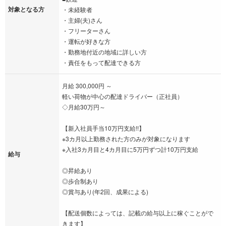
対象となる方
・未経験者
・主婦(夫)さん
・フリーターさん
・運転が好きな方
・勤務地付近の地域に詳しい方
・責任をもって配達できる方
月給 300,000円 ～
軽い荷物が中心の配達ドライバー（正社員）
◇月給30万円～
【新入社員手当10万円支給!!】
※3カ月以上勤務された方のみが対象になります
※入社3カ月目と4カ月目に5万円ずつ計10万円支給
給与
◎昇給あり
◎歩合制あり
◎賞与あり(年2回、成果による)
【配送個数によっては、記載の給与以上に稼ぐことがで
きます】