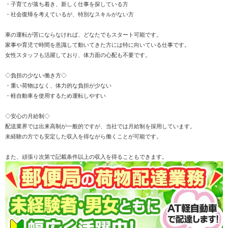
・子育てが落ち着き、新しく仕事を探している方
・社会復帰を考えているが、特別なスキルがない方
車の運転が苦にならなければ、どなたでもスタート可能です。
家事や育児で時間を意識して動いてきた方には特に向いている仕事です。
女性スタッフも活躍しており、体力面の心配も不要です。
◇負担の少ない働き方◇
・重い荷物はなく、体力的な負担が少ない
・軽自動車を使用するため運転しやすい
◇安心の月給制◇
配送業界では出来高制が一般的ですが、当社では月給制を採用しています。
未経験の方でも安定した収入を得ながら働くことが可能です。
また、頑張り次第で記載条件以上の収入を得ることもできます。