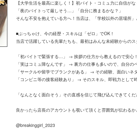
【大学生活を最高に楽しく！】初バイト・コミュ力に自信がな
「夜のバイトって厳しそう…」「自分に務まるかな？」
そんな不安を抱えている方へ！当店は、「学校以外の居場所」
■ぶっちゃけ、今の経歴・スキルは「ゼロ」でOK！
当店で活躍している先輩たちも、最初はみんな未経験からのス
「初バイトで緊張する…」 → 挨拶の仕方から教えるので安心
「実はコミュ障なんです」 → 裏方の仕事も多いので、自分の
「サークルや留学でブランクがある」 → その経験、面白いネ
「コンビニ等の接客経験あり」 → そのスキル、即戦力として
「なんとなく面白そう」その直感を信じて飛び込んできてくだ
良かったら店長のアカウントも覗いて頂くと雰囲気が伝わるか
@breakinggirl_2023