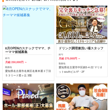
8月OPENのスナックでママ、チ
ドリンク調理兼洗い場スタッフ
ーママ候補募集
給与
月給 270,000円 ～
給与
月給 250,000円 ～
勤務地
愛知県名古屋市中区錦3-4-22 マリオ
勤務地
愛知県名古屋市名東区名東本通３丁目
ットsouthビル1F・2F
５３リード星ヶ丘 3階