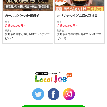
ガールズバーの幹部候補
オリジナルうどん店の正社員
給与
給与
月給 250,000円 ～
月給 250,000円 ～
勤務地
勤務地
愛知県豊田市元城町1-23アルカディア
愛知県名古屋市中区丸の内2-8-30竹中
ビル4F
ビル1階