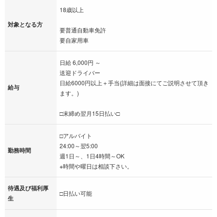
18歳以上
対象となる方
要普通自動車免許
要自家用車
日給 6,000円 ～
送迎ドライバー
日給6000円以上＋手当(詳細は面接にてご説明させて頂き
給与
ます。)
□末締め翌月15日払い□
□アルバイト
24:00～翌5:00
勤務時間
週1日～、1日4時間～OK
※時間や曜日は相談下さい。
待遇及び福利厚
□日払い可能
生