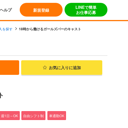
LINEで簡単
ヘルプ
新規登録
お仕事応募
求人を探す
18時から働けるガールズバーのキャスト
お気に入り
に追加
ト
週1日～OK
自由シフト制
車通勤OK