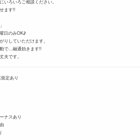
にいろいろご相談ください。
ます!!
」
曜日のみOK♪
がりしていただけます。
動で…融通効きます!!
丈夫です。
店規定あり
ーナスあり
由
り