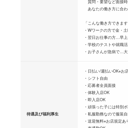
質問・要望など面接時
あなたの働き方に合わせ
「こんな働き方できます
・Wワークの方で金・土
・翌日お仕事の方…早上
・学校のテストや就職活
・お子さんが急病で…大
・日払い/週払いOK※お
・シフト自由
・応募者全員面接
・体験入店OK
・即入店OK
・頑張った子には特別ボ
待遇及び福利厚生
・私服勤務なので服装自
・送迎無料※お店規定あ
・車通勤OK