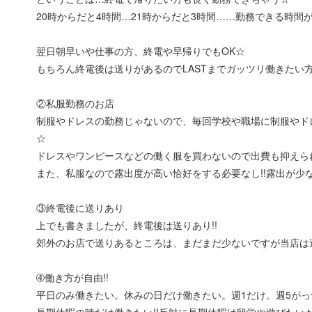
20時からだと4時間…21時からだと3時間……勤務できる時間
翌日朝早いや仕事の方、終電や早帰りでもOK☆
もちろん終電後は送りがあるのでLASTまでガッツリ働きたい方
②私服勤務のお店
制服やドレスの勤務じゃないので、毎回学校や職場に制服やド
☆
ドレスやワンピースなどの働く服を買わないので出費も抑えら
また、私服なので露出度が高い恰好をする必要なし!!露出が少な
③終電後に送りあり
上でも書きましたが、終電後は送りあり!!
郊外のお店で送りあるところは、まだまだ少ないですが当店は
➃働き方が自由!!
平日のみ働きたい。休みの日だけ働きたい。週1だけ。週5がっ
長期休暇の時だけ働きたい!!反対に長期休暇は留学や遊びたい