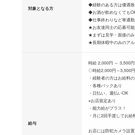
◆経験のある方は優遇致
対象となる方
◆お酒が飲めなくてもOK
◆仕事終わりなど車通勤
★お友達同士の応募可能
★まずは見学・面接のみ
★長期休暇中のみのアル
時給 2,000円 ～ 3,500円
◇時給2,000円～3,500
・経験者の方はお給料の
・各種バックあり
・日払い、週払いOK
※お店規定あり
・能力給がプラス！
・月に2回手渡しでお給
給与
お店には防犯カメラ設置