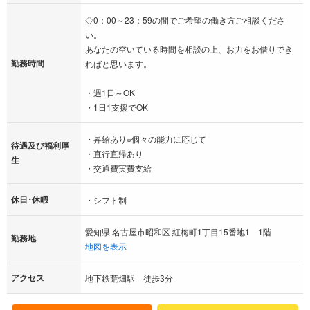
◇0：00～23：59の間でご希望の働き方ご相談くださ
い。
あなたの空いている時間を相談の上、お力をお借りでき
勤務時間
ればと思います。
・週1日～OK
・1日1支援でOK
・昇給あり※個々の能力に応じて
待遇及び福利厚
・直行直帰あり
生
・交通費実費支給
休日･休暇
・シフト制
愛知県 名古屋市昭和区 紅梅町1丁目15番地1 1階
勤務地
地図を表示
アクセス
地下鉄荒畑駅 徒歩3分