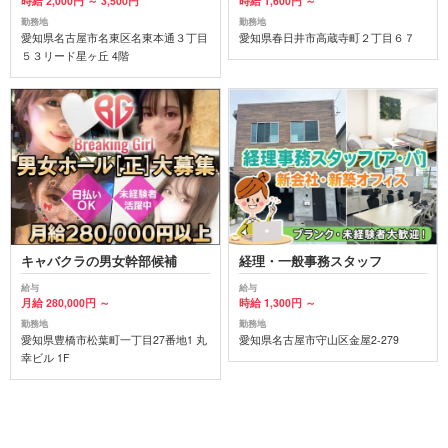
時給 2,000円 ～ 3,500円
時給 1,600円 ～
勤務地
勤務地
愛知県名古屋市名東区名東本通３丁目
愛知県春日井市高蔵寺町２丁目６７
５３リード星ヶ丘 4階
キャバクラの男女幹部候補
経理・一般事務スタッフ
給与
給与
月給 280,000円 ～
時給 1,300円 ～
勤務地
勤務地
愛知県豊橋市松葉町一丁目27番地1 丸
愛知県名古屋市守山区金屋2-279
幸ビル 1F