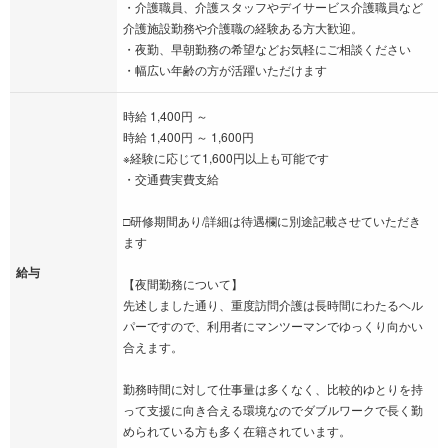
・介護職員、介護スタッフやデイサービス介護職員など
介護施設勤務や介護職の経験ある方大歓迎。
・夜勤、早朝勤務の希望などお気軽にご相談ください
・幅広い年齢の方が活躍いただけます
時給 1,400円 ～
時給 1,400円 ～ 1,600円
※経験に応じて1,600円以上も可能です
・交通費実費支給
□研修期間あり/詳細は待遇欄に別途記載させていただき
ます
給与
【夜間勤務について】
先述しました通り、重度訪問介護は長時間にわたるヘル
パーですので、利用者にマンツーマンでゆっくり向かい
合えます。
勤務時間に対して仕事量は多くなく、比較的ゆとりを持
って支援に向き合える環境なのでダブルワークで長く勤
められている方も多く在籍されています。