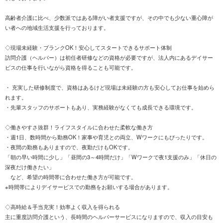
高齢者介護に比べ、少数派ではある障がい者支援ですが、その中でも少ない重心障が
い者への地域生活支援を行っております。
◇現場未経験・ブランクOK！安心してスタートできるサポート体制
訪問介護（ヘルパー）は初任者研修などの資格が必要ですが、法人内にあるデイサー
ビスの仕事を行いながら資格を得ることも可能です。
・ 充実した研修制度で、資格はあるけど現場は未経験の方も安心してお仕事を始めら
れます。
・先輩スタッフのサポートもあり、実務経験がなくても成長できる環境です。
◇働きやすさ抜群！ライフスタイルに合わせた柔軟な働き方
・週1日、数時間から勤務OK！家事や育児との両立、Wワークにもぴったりです。
・夜間の勤務もありますので、夜勤だけもOKです。
「朝の早い時間に少し」「昼間の3～4時間だけ」「Wワークで夜1支援のみ」「休日の
深夜だけ働きたい」
など、希望の時間帯に合わせた働き方が可能です。
※時間帯によりデイサービスでの勤務をお願いする場合があります。
◇高時給＆手当充実！効率よく収入を得られる
主に重度訪問介護という、長時間のヘルパーサービスになりますので、収入の目安も