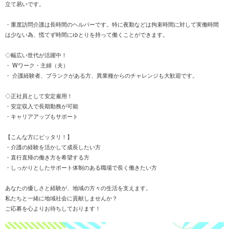
立て易いです。
・重度訪問介護は長時間のヘルパーです。特に夜勤などは拘束時間に対して実働時間
は少ない為、慌てず時間にゆとりを持って働くことができます。
◇幅広い世代が活躍中！
・ Wワーク・主婦（夫）
・ 介護経験者、ブランクがある方、異業種からのチャレンジも大歓迎です。
◇正社員として安定雇用！
・安定収入で長期勤務が可能
・キャリアアップもサポート
【こんな方にピッタリ！】
・介護の経験を活かして成長したい方
・直行直帰の働き方を希望する方
・しっかりとしたサポート体制のある職場で長く働きたい方
あなたの優しさと経験が、地域の方々の生活を支えます。
私たちと一緒に地域社会に貢献しませんか？
ご応募を心よりお待ちしております！