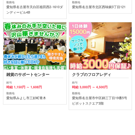
勤務地
勤務地
愛知県名古屋市天白区植田西2-1610ダ
愛知県名古屋市北区西味鋺3丁目121
ンディービル4B
雑貨のサポートセンター
クラブのフロアレディ
給与
給与
時給 1,150円 ～ 1,608円
時給 3,000円 ～ 4,500円
勤務地
勤務地
愛知県みよし市三好町青木
愛知県名古屋市中区錦三丁目19番5号
ピボットスクエア3階