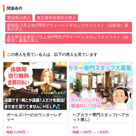
関連条件
愛知県の求人
名古屋市名東区の求人
愛知県×7月上旬OPENプライベートサロンでネイリスト（経験者）募
集の求人
名古屋市名東区×7月上旬OPENプライベートサロンでネイリスト（経
験者）募集の求人
この求人を見ている人は、以下の求人も見ています
ガールズバーのカウンターレデ
ヘアカラー専門スタッフ(ヘアカ
ィー
ット無し)
給与
給与
時給 2,000円 ～
時給 1,200円 ～ 1,500円