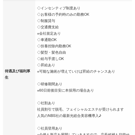
◇インセンティブ制度あり
◇お客様の予約時のみの勤務OK
◇制服貸与
◇交通費支給
※会社規定あり
◇車通勤OK
◇扶養控除内勤務OK
◇髪型・髪色自由
◇給与手渡しOK
◇昇給あり
待遇及び福利厚
※可能な施術が増えていけば昇給のチャンスあり
生
◇研修期間あり
※60日前後目安に本採用の場合あり
◇社割あり
社員割引で脱毛、フェイシャルエステが受けられます
人気のNBS社の最新光総合美容機導入♪
◇社員登用あり
※今後も新店を展開していきますので、店長候補も目指せ