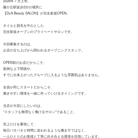
2026年７月上旬、
藤が丘駅徒歩2分の場所に
【DxA Beauty SALON】が完全新規OPEN。
ネイルと脱毛を中心とした、
完全新規オープンのプライベートサロンです。
今回募集するのは、
お店の立ち上げから関われるオープニングスタッフ。
OPEN前のお店だからこそ、
面倒な上下関係や、
すでに出来上がったグループに入るような雰囲気はありません。
全員が同じスタートだからこそ、
働きやすい環境を一緒に作っていけるタイミングです。
当店が大切にしたいのは、
“スタッフも無理なく働けるサロン”であること。
売上だけを重視して、
毎日バタバタと時間に追われるような働き方ではなく、
一人ひとりのお客様と丁寧に向き合える環境を目指しています。