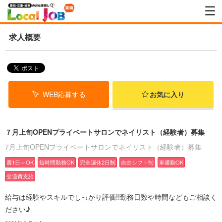
求人概要
WEB応募する
お気に入り
７月上旬OPENプライベートサロンでネイリスト（経験者）募集
7月上旬OPENプライベートサロンでネイリスト（経験者）募集
週1日～OK
短時間勤務OK
完全週休2日制
自由シフト制
車通勤OK
交通費支給
給与は経験やスキルでしっかり評価!!勤務日数や時間などもご相談く
ださい♪