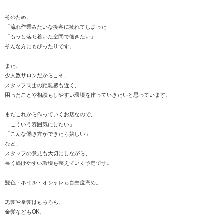
そのため、
「流れ作業みたいな接客に疲れてしまった」
「もっと落ち着いた空間で働きたい」
そんな方にもぴったりです。
また、
少人数サロンだからこそ、
スタッフ同士の距離感も近く、
困ったことや相談もしやすい環境を作っていきたいと思っています。
まだこれから作っていくお店なので、
「こういう雰囲気にしたい」
「こんな働き方ができたら嬉しい」
など、
スタッフの意見も大切にしながら、
長く続けやすい環境を整えていく予定です。
髪色・ネイル・オシャレも自由度高め。
黒髪や茶髪はもちろん、
金髪などもOK。