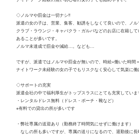
◇ノルマや罰金は一切ナシ‼
派遣の女の子は、営業、集客、勧誘をしなくて良いので、ノル
クラブ・ラウンジ・キャバクラ・ガルバなどのお店に在籍して
あることが多いです。
ノルマ未達成で罰金や減給…。なども…
ですが、派遣ではノルマや罰金が無いので、時給×働いた時間
ナイトワーク未経験の女の子でもリスクなく安心して気楽に働
◇サポートの充実
派遣会社の中で福利厚生がトップスラスにとても充実していま
・レンタルドレス無料（ドレス・ポーチ・靴など）
※有料での貸出の所が多いです
・弊社専属の送迎あり（勤務終了時間気にせずに働けます）
なしの所も多いですが、専属の送りになるので、退勤後に長