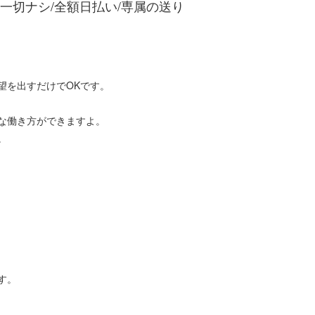
一切ナシ/全額日払い/専属の送り
望を出すだけでOKです。
な働き方ができますよ。
。
す。