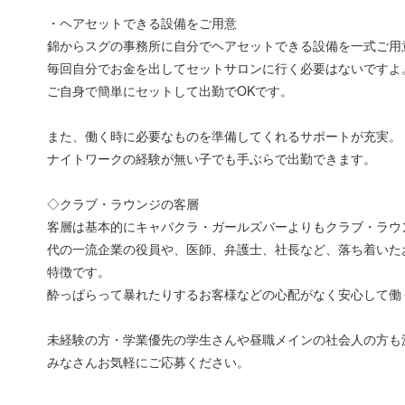
・ヘアセットできる設備をご用意
錦からスグの事務所に自分でヘアセットできる設備を一式ご用
毎回自分でお金を出してセットサロンに行く必要はないですよ
ご自身で簡単にセットして出勤でOKです。
また、働く時に必要なものを準備してくれるサポートが充実。
ナイトワークの経験が無い子でも手ぶらで出勤できます。
◇クラブ・ラウンジの客層
客層は基本的にキャバクラ・ガールズバーよりもクラブ・ラウン
代の一流企業の役員や、医師、弁護士、社長など、落ち着いた
特徴です。
酔っぱらって暴れたりするお客様などの心配がなく安心して働
未経験の方・学業優先の学生さんや昼職メインの社会人の方も
みなさんお気軽にご応募ください。