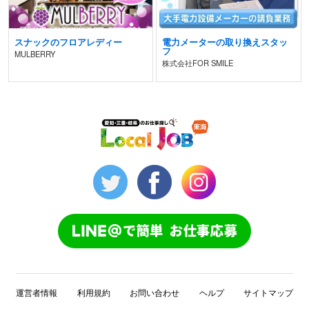
スナックのフロアレディー
電力メーターの取り換えスタッ
フ
MULBERRY
株式会社FOR SMILE
運営者情報
利用規約
お問い合わせ
ヘルプ
サイトマップ