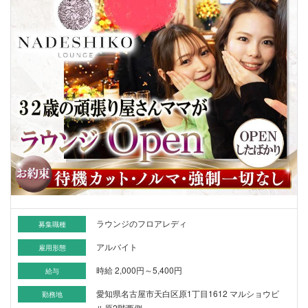
ラウンジのフロアレディ
募集職種
アルバイト
雇用形態
時給 2,000円～5,400円
給与
愛知県名古屋市天白区原1丁目1612 マルショウビ
勤務地
ル原2階西側