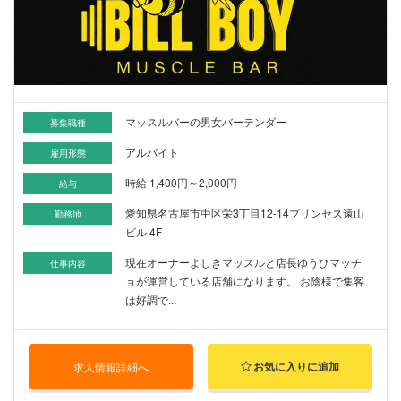
マッスルバーの男女バーテンダー
募集職種
アルバイト
雇用形態
時給 1,400円～2,000円
給与
愛知県名古屋市中区栄3丁目12-14プリンセス遠山
勤務地
ビル 4F
現在オーナーよしきマッスルと店長ゆうひマッチ
仕事内容
ョが運営している店舗になります。 お陰様で集客
は好調で...
お気に入りに追加
求人情報詳細へ