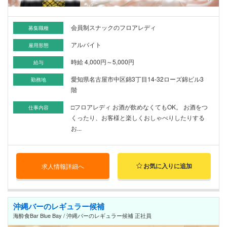
会員制スナックのフロアレディ
募集職種
アルバイト
雇用形態
時給 4,000円～5,000円
給与
愛知県名古屋市中区錦3丁目14-32ローズ錦ビル3
勤務地
階
□フロアレディ お酒が飲めなくてもOK。 お酒をつ
仕事内容
くったり、お客様と楽しくおしゃべりしたりする
お...
お気に入りに追加
求人情報詳細へ
沖縄バーのレギュラー候補
海酔食Bar Blue Bay / 沖縄バーのレギュラー候補 正社員