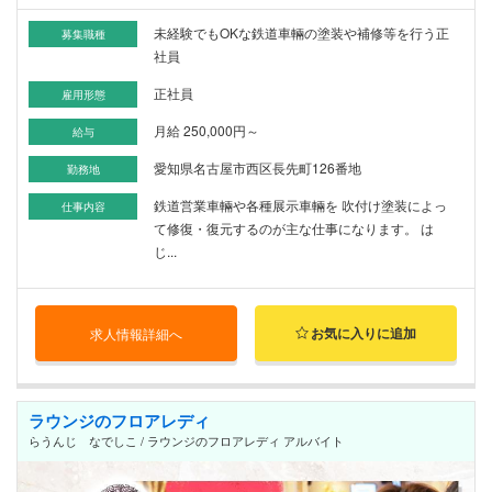
未経験でもOKな鉄道車輛の塗装や補修等を行う正
募集職種
社員
正社員
雇用形態
月給 250,000円～
給与
愛知県名古屋市西区長先町126番地
勤務地
鉄道営業車輛や各種展示車輛を 吹付け塗装によっ
仕事内容
て修復・復元するのが主な仕事になります。 は
じ...
お気に入りに追加
求人情報詳細へ
ラウンジのフロアレディ
らうんじ なでしこ / ラウンジのフロアレディ アルバイト