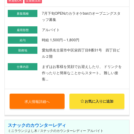
車通勤OK
交通費支給
7月下旬OPENのカラオケbarのオープニングスタ
募集職種
ッフ募集
アルバイト
雇用形態
時給 1,500円～1,800円
給与
愛知県名古屋市中区栄四丁目8番31号 四丁目ビ
勤務地
ル２階
まずはお客様を笑顔でお迎えしたり、 ドリンクを
仕事内容
作ったりと簡単なことからスタート。 難しい接
客...
お気に入りに追加
求人情報詳細へ
スナックのカウンターレディ
ミニラウンジよし木 / スナックのカウンターレディー アルバイト