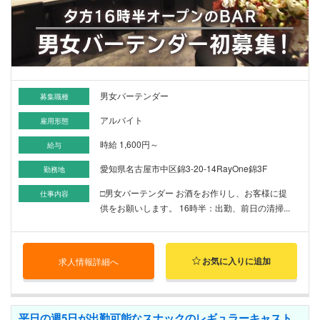
男女バーテンダー
募集職種
アルバイト
雇用形態
時給 1,600円～
給与
愛知県名古屋市中区錦3-20-14RayOne錦3F
勤務地
□男女バーテンダー お酒をお作りし、お客様に提
仕事内容
供をお願いします。 16時半：出勤、前日の清掃...
お気に入りに追加
求人情報詳細へ
平日の週5日が出勤可能なスナックのレギュラーキャスト