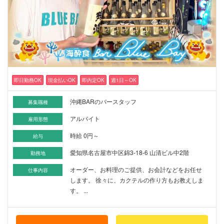
即日勤務OK
現金払いOK
即内定OK
週1日～OK
沖縄BARのバースタッフ
募集職種
アルバイト
雇用形態
時給 0円～
給与
愛知県名古屋市中区錦3-18-6 山清ビル中2階
勤務地
オーダー、お料理のご提供、お会計などをお任せ
仕事内容
します。 徐々に、カクテルの作り方もお教えしま
す。 ...