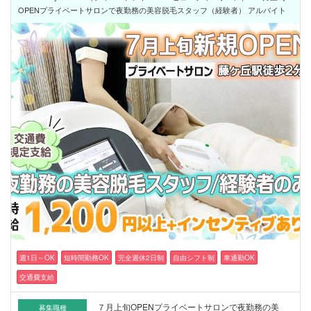
OPENプライベートサロンで夜勤務の美容脱毛スタッフ（経験者） アルバイト
週1日～OK
短時間勤務OK
完全週休2日制
自由シフト制
車通勤OK
交通費支給
７月上旬OPENプライベートサロンで夜勤務の美
募集職種