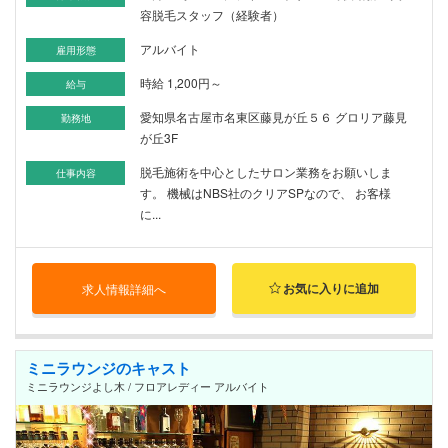
容脱毛スタッフ（経験者）
アルバイト
雇用形態
時給 1,200円～
給与
愛知県名古屋市名東区藤見が丘５６ グロリア藤見
勤務地
が丘3F
脱毛施術を中心としたサロン業務をお願いしま
仕事内容
す。 機械はNBS社のクリアSPなので、 お客様
に...
お気に入りに追加
求人情報詳細へ
ミニラウンジのキャスト
ミニラウンジよし木 / フロアレディー アルバイト