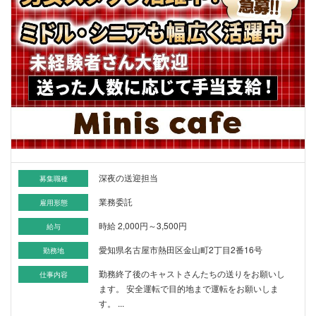
深夜の送迎担当
募集職種
業務委託
雇用形態
時給 2,000円～3,500円
給与
愛知県名古屋市熱田区金山町2丁目2番16号
勤務地
勤務終了後のキャストさんたちの送りをお願いし
仕事内容
ます。 安全運転で目的地まで運転をお願いしま
す。 ...