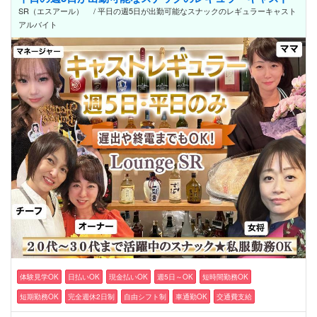
SR（エスアール） / 平日の週5日が出勤可能なスナックのレギュラーキャスト
アルバイト
体験見学OK
日払いOK
現金払いOK
週5日～OK
短時間勤務OK
短期勤務OK
完全週休2日制
自由シフト制
車通勤OK
交通費支給