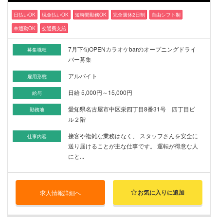
日払いOK
現金払いOK
短時間勤務OK
完全週休2日制
自由シフト制
車通勤OK
交通費支給
7月下旬OPENカラオケbarのオープニングドライ
募集職種
バー募集
アルバイト
雇用形態
日給 5,000円～15,000円
給与
愛知県名古屋市中区栄四丁目8番31号 四丁目ビ
勤務地
ル２階
接客や複雑な業務はなく、 スタッフさんを安全に
仕事内容
送り届けることが主な仕事です。 運転が得意な人
にと...
お気に入りに追加
求人情報詳細へ