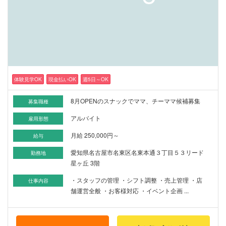
体験見学OK
現金払いOK
週5日～OK
8月OPENのスナックでママ、チーママ候補募集
募集職種
アルバイト
雇用形態
月給 250,000円～
給与
愛知県名古屋市名東区名東本通３丁目５３リード
勤務地
星ヶ丘 3階
・スタッフの管理 ・シフト調整 ・売上管理 ・店
仕事内容
舗運営全般 ・お客様対応 ・イベント企画 ...