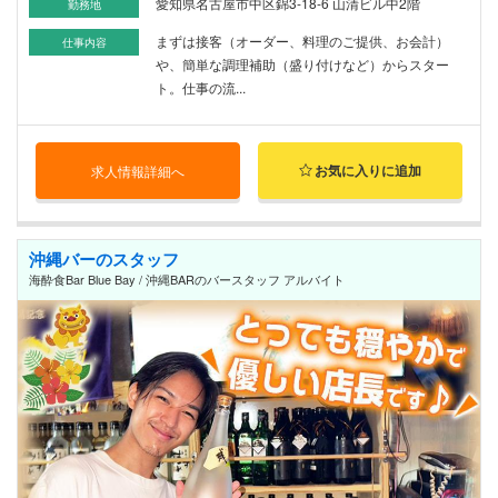
愛知県名古屋市中区錦3-18-6 山清ビル中2階
勤務地
まずは接客（オーダー、料理のご提供、お会計）
仕事内容
や、簡単な調理補助（盛り付けなど）からスター
ト。仕事の流...
お気に入りに追加
求人情報詳細へ
沖縄バーのスタッフ
海酔食Bar Blue Bay / 沖縄BARのバースタッフ アルバイト