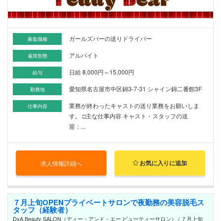
ガールズバーの送りドライバー
募集職種
アルバイト
雇用形態
日給 8,000円～15,000円
給与
愛知県名古屋市中区錦3-7-31 シャイン錦二番館3F
勤務地
業務が終わったキャストの送り業務をお願いしま
仕事内容
す。 □主な仕事内容 キャスト・スタッフの送
迎：...
お気に入りに追加
求人情報詳細へ
７月上旬OPENプライベートサロンで夜勤務の美容脱毛ス
タッフ（経験者）
DxA Beauty SALON（ディー・アンド・エー ビューティーサロン） / ７月上旬