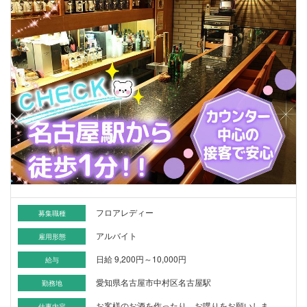
フロアレディー
募集職種
アルバイト
雇用形態
日給 9,200円～10,000円
給与
愛知県名古屋市中村区名古屋駅
勤務地
お客様のお酒を作ったり、お喋りをお願いしま
仕事内容