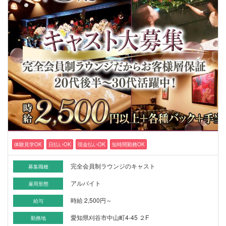
体験見学OK
日払いOK
現金払いOK
短時間勤務OK
完全会員制ラウンジのキャスト
募集職種
アルバイト
雇用形態
時給 2,500円～
給与
愛知県刈谷市中山町4-45 ２F
勤務地