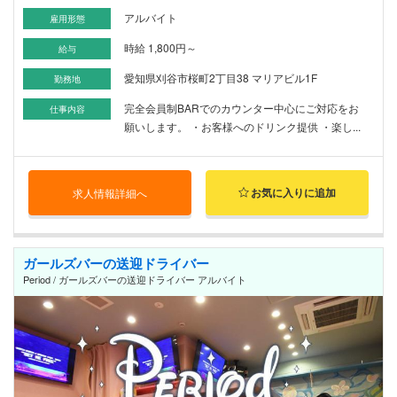
アルバイト
雇用形態
時給 1,800円～
給与
愛知県刈谷市桜町2丁目38 マリアビル1F
勤務地
完全会員制BARでのカウンター中心にご対応をお
仕事内容
願いします。 ・お客様へのドリンク提供 ・楽し...
お気に入りに追加
求人情報詳細へ
ガールズバーの送迎ドライバー
Period / ガールズバーの送迎ドライバー アルバイト