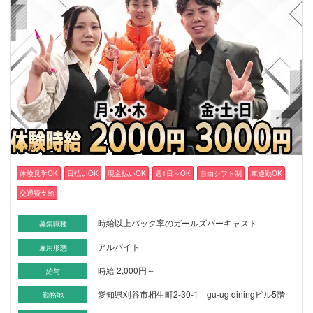
体験見学OK
日払いOK
現金払いOK
週1日～OK
自由シフト制
車通勤OK
交通費支給
時給以上バック率のガールズバーキャスト
募集職種
アルバイト
雇用形態
時給 2,000円～
給与
愛知県刈谷市相生町2-30-1 gu-ug diningビル5階
勤務地