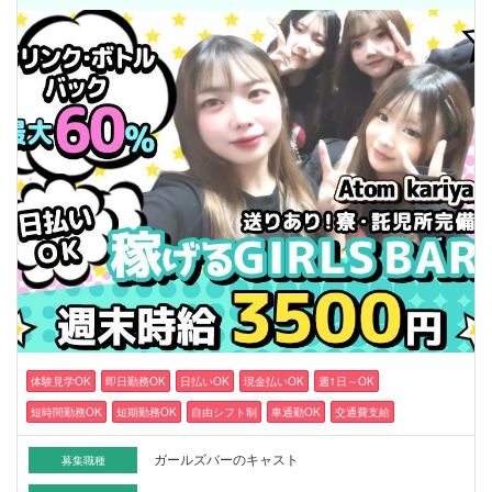
体験見学OK
即日勤務OK
日払いOK
現金払いOK
週1日～OK
短時間勤務OK
短期勤務OK
自由シフト制
車通勤OK
交通費支給
ガールズバーのキャスト
募集職種