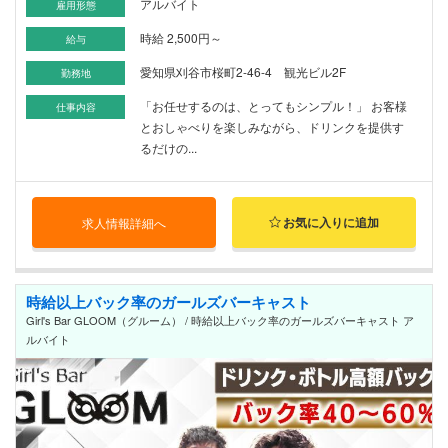
アルバイト
雇用形態
時給 2,500円～
給与
愛知県刈谷市桜町2-46-4 観光ビル2F
勤務地
「お任せするのは、とってもシンプル！」 お客様
仕事内容
とおしゃべりを楽しみながら、ドリンクを提供す
るだけの...
お気に入りに追加
求人情報詳細へ
時給以上バック率のガールズバーキャスト
Girl's Bar GLOOM（グルーム） / 時給以上バック率のガールズバーキャスト ア
ルバイト