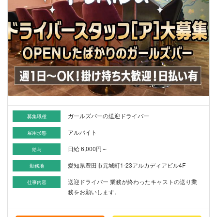
ガールズバーの送迎ドライバー
募集職種
アルバイト
雇用形態
日給 6,000円～
給与
愛知県豊田市元城町1-23アルカディアビル4F
勤務地
送迎ドライバー 業務が終わったキャストの送り業
仕事内容
務をお願いします。