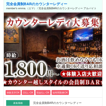
完全会員制BARのカウンターレディー
member′s emma.（エマ） / 完全会員制BARのカウンターレディー アルバイト
体験見学OK
日払いOK
現金払いOK
短時間勤務OK
完全会員制BARのカウンターレディー
募集職種