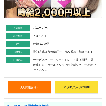
バニーガール
募集職種
アルバイト
雇用形態
時給 2,000円～
給与
愛知県豊橋市松葉町一丁目27番地1 丸幸ビル 1F
勤務地
サービスバニー（ウェイトレス・運び専門） 隣に
仕事内容
は座らず、ホールスタッフの役割をバニー衣装で
行うパタ...
お気に入りに追加
求人情報詳細へ
キャバクラの男女幹部候補