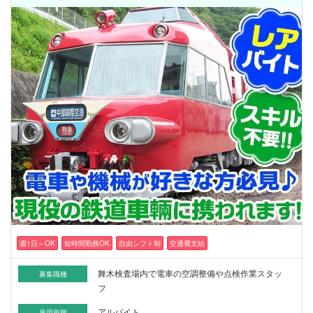
週1日～OK
短時間勤務OK
自由シフト制
交通費支給
舞木検査場内で電車の空調整備や点検作業スタッ
募集職種
フ
アルバイト
雇用形態