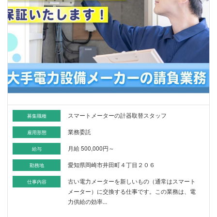
スマートメーターの計器取替スタッフ
募集職種
業務委託
雇用形態
月給 500,000円～
給与
愛知県岡崎市井田町４丁目２０６
勤務地
古い電力メーターを新しいもの（通常はスマート
仕事内容
メーター）に交換する仕事です。この業務は、電
力供給の効率...