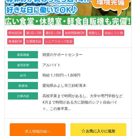
即内定OK
週1日～OK
週5日～OK
短時間勤務OK
残業なし
自由シフト制
車通勤OK
交通費支給
シニアスタッフ歓迎
雑貨のサポートセンター
募集職種
アルバイト
雇用形態
時給 1,150円～1,608円
給与
愛知県みよし市三好町青木
勤務地
高校卒業まで時間があるし、大学や専門学校など
仕事内容
4月まで時間がある方に朗報のシフト自由バイ
ト。この春卒業...
お気に入りに追加
求人情報詳細へ