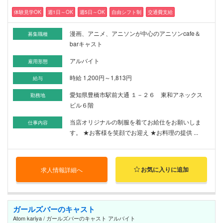
体験見学OK
週1日～OK
週5日～OK
自由シフト制
交通費支給
漫画、アニメ、アニソンが中心のアニソンcafe＆
募集職種
barキャスト
アルバイト
雇用形態
時給 1,200円～1,813円
給与
愛知県豊橋市駅前大通 １－２６ 東和アネックス
勤務地
ビル６階
当店オリジナルの制服を着てお給仕をお願いしま
仕事内容
す。 ★お客様を笑顔でお迎え ★お料理の提供 ...
お気に入りに追加
求人情報詳細へ
ガールズバーのキャスト
Atom kariya / ガールズバーのキャスト アルバイト