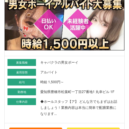
キャバクラの男女ボーイ
募集職種
アルバイト
雇用形態
時給 1,500円～
給与
愛知県豊橋市松葉町一丁目27番地1 丸幸ビル 1F
勤務地
◆ホールスタッフ【ア】 どんな方でもまずはお話
仕事内容
しましょう！業務内容は本当に簡単で配膳業務に
なります...