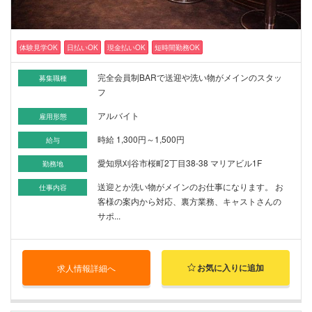
体験見学OK
日払いOK
現金払いOK
短時間勤務OK
完全会員制BARで送迎や洗い物がメインのスタッ
募集職種
フ
アルバイト
雇用形態
時給 1,300円～1,500円
給与
愛知県刈谷市桜町2丁目38-38 マリアビル1F
勤務地
送迎とか洗い物がメインのお仕事になります。 お
仕事内容
客様の案内から対応、裏方業務、キャストさんの
サポ...
お気に入りに追加
求人情報詳細へ