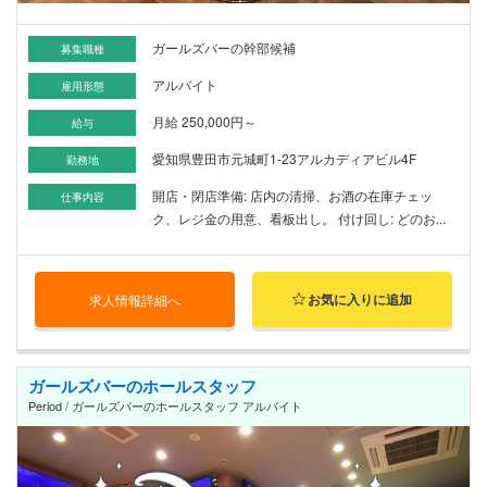
ガールズバーの幹部候補
募集職種
アルバイト
雇用形態
月給 250,000円～
給与
愛知県豊田市元城町1-23アルカディアビル4F
勤務地
開店・閉店準備: 店内の清掃、お酒の在庫チェッ
仕事内容
ク、レジ金の用意、看板出し。 付け回し: どのお...
お気に入りに追加
求人情報詳細へ
ガールズバーのホールスタッフ
Period / ガールズバーのホールスタッフ アルバイト