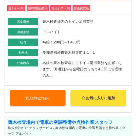
週1日～OK
短時間勤務OK
自由シフト制
交通費支給
舞木検査場内のトイレ清掃業務
募集職種
アルバイト
雇用形態
時給 1,200円～1,400円
給与
愛知県岡崎市舞木町寺前１１−１
勤務地
名鉄の舞木検査場にてトイレ清掃業務をお願いし
仕事内容
ます。 月曜日から金曜日のうちで4日間は管理棟
のみ...
お気に入りに追加
求人情報詳細へ
舞木検査場内で電車の空調整備や点検作業スタッフ
株式会社KR・テクノサービス / 舞木検査場内で電車の空調整備や点検作業スタ
ッフ アルバイト