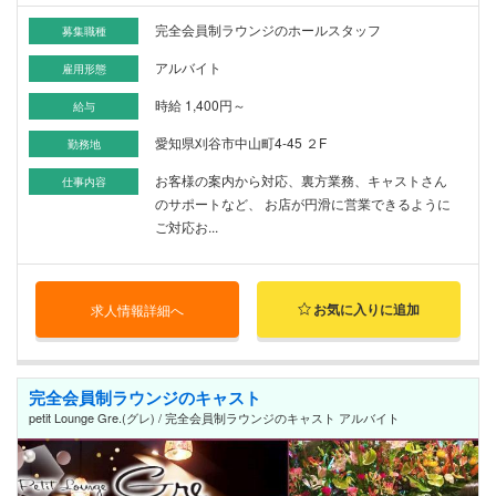
完全会員制ラウンジのホールスタッフ
募集職種
アルバイト
雇用形態
時給 1,400円～
給与
愛知県刈谷市中山町4-45 ２F
勤務地
お客様の案内から対応、裏方業務、キャストさん
仕事内容
のサポートなど、 お店が円滑に営業できるように
ご対応お...
お気に入りに追加
求人情報詳細へ
完全会員制ラウンジのキャスト
petit Lounge Gre.(グレ) / 完全会員制ラウンジのキャスト アルバイト