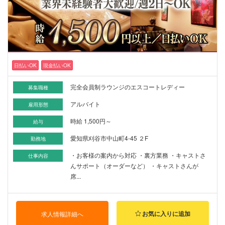
日払いOK
現金払いOK
完全会員制ラウンジのエスコートレディー
募集職種
アルバイト
雇用形態
時給 1,500円～
給与
愛知県刈谷市中山町4-45 ２F
勤務地
・お客様の案内から対応 ・裏方業務 ・キャストさ
仕事内容
んサポート（オーダーなど） ・キャストさんが
席...
お気に入りに追加
求人情報詳細へ