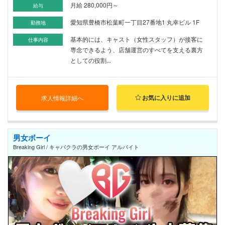
月給 280,000円～
給与
愛知県豊橋市松葉町一丁目27番地1 丸幸ビル 1F
勤務地
基本的には、キャスト（女性スタッフ）が接客に
仕事内容
専念できるよう、店舗運営のすべてを支える裏方
としての役割...
お気に入りに追加
求人情報詳細へ
男女ボーイ
Breaking Girl / キャバクラの男女ボーイ アルバイト