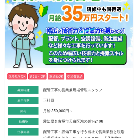
体験見学OK
週5日～OK
車通勤OK
交通費支給
配管工事の営業兼現場管理スタッフ
募集職種
正社員
雇用形態
月給 350,000円～
給与
愛知県名古屋市天白区鴻の巣1-2108
勤務地
配管工事・設備工事を行う当社で営業業務と現場
仕事内容
管理業務を兼任していただきます。 【具体的に