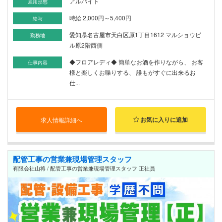
アルバイト
雇用形態
時給 2,000円～5,400円
給与
愛知県名古屋市天白区原1丁目1612 マルショウビ
勤務地
ル原2階西側
◆フロアレディ◆ 簡単なお酒を作りながら、 お客
仕事内容
様と楽しくお喋りする、 誰もがすぐに出来るお
仕...
お気に入りに追加
求人情報詳細へ
配管工事の営業兼現場管理スタッフ
有限会社山将 / 配管工事の営業兼現場管理スタッフ 正社員