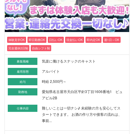
体験見学OK
即日勤務OK
日払いOK
現金払いOK
即内定OK
週1日～OK
完全週休2日制
自由シフト制
気楽に働けるスナックのキャスト
募集職種
アルバイト
雇用形態
時給 2,500円～
給与
愛知県名古屋市天白区平針3丁目1606番地1 ピュ
勤務地
アビル2B
難しいことは一切ナシ♪ 未経験の方も安心してス
仕事内容
タートできます。 お酒の作り方や接客の流れは、
事前...