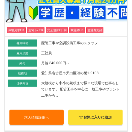
体験見学OK
週5日～OK
完全週休2日制
車通勤OK
交通費支給
配管工事や空調設備工事のスタッフ
募集職種
正社員
雇用形態
月給 240,000円～
給与
愛知県名古屋市天白区鴻の巣1-2108
勤務地
大規模から中小の規模まで様々な現場で仕事をし
仕事内容
ています。 配管工事を中心に一般工事やプラント
工事から...
お気に入りに追加
求人情報詳細へ