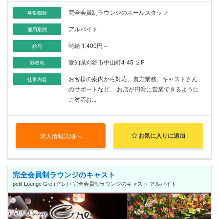
完全会員制ラウンジのホールスタッフ
募集職種
アルバイト
雇用形態
時給 1,400円～
給与
愛知県刈谷市中山町4-45 ２F
勤務地
お客様の案内から対応、裏方業務、キャストさん
仕事内容
のサポートなど、 お店が円滑に営業できるように
ご対応お...
お気に入りに追加
求人情報詳細へ
完全会員制ラウンジのキャスト
petit Lounge Gre.(グレ) / 完全会員制ラウンジのキャスト アルバイト