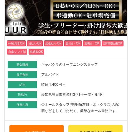
体験見学OK
日払いOK
現金払いOK
週1日～OK
週5日～OK
短時間勤務OK
自由シフト制
車通勤OK
キャバクラのオープニングスタッフ
募集職種
アルバイト
雇用形態
時給 1,400円～
給与
愛知県豊田市喜多町3-71十一屋ビル1F
勤務地
◇ホールスタッフ 交換物(灰皿・氷・グラス)の配
仕事内容
膳などをしていただく、簡単なホール業務です。