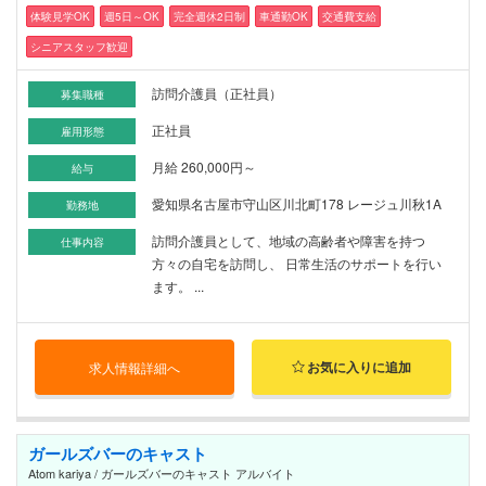
体験見学OK
週5日～OK
完全週休2日制
車通勤OK
交通費支給
シニアスタッフ歓迎
訪問介護員（正社員）
募集職種
正社員
雇用形態
月給 260,000円～
給与
愛知県名古屋市守山区川北町178 レージュ川秋1A
勤務地
訪問介護員として、地域の高齢者や障害を持つ
仕事内容
方々の自宅を訪問し、 日常生活のサポートを行い
ます。 ...
お気に入りに追加
求人情報詳細へ
ガールズバーのキャスト
Atom kariya / ガールズバーのキャスト アルバイト