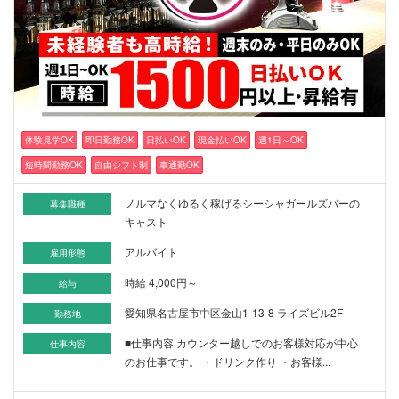
体験見学OK
即日勤務OK
日払いOK
現金払いOK
週1日～OK
短時間勤務OK
自由シフト制
車通勤OK
ノルマなくゆるく稼げるシーシャガールズバーの
募集職種
キャスト
アルバイト
雇用形態
時給 4,000円～
給与
愛知県名古屋市中区金山1-13-8 ライズビル2F
勤務地
■仕事内容 カウンター越しでのお客様対応が中心
仕事内容
のお仕事です。 ・ドリンク作り ・お客様...