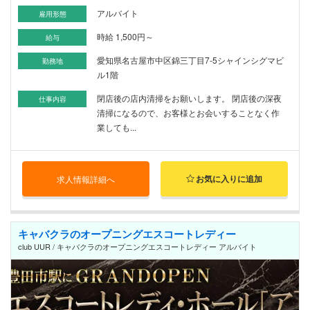
アルバイト
雇用形態
時給 1,500円～
給与
愛知県名古屋市中区錦三丁目7-5シャインシグマビ
勤務地
ル1階
閉店後の店内清掃をお願いします。 閉店後の深夜
仕事内容
清掃になるので、お客様とお会いすることなく作
業しても...
お気に入りに追加
求人情報詳細へ
キャバクラのオープニングエスコートレディー
club UUR / キャバクラのオープニングエスコートレディー アルバイト