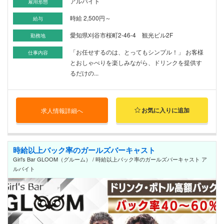
アルバイト
雇用形態
時給 2,500円～
給与
愛知県刈谷市桜町2-46-4 観光ビル2F
勤務地
「お任せするのは、とってもシンプル！」 お客様
仕事内容
とおしゃべりを楽しみながら、ドリンクを提供す
るだけの...
お気に入りに追加
求人情報詳細へ
時給以上バック率のガールズバーキャスト
Girl's Bar GLOOM（グルーム） / 時給以上バック率のガールズバーキャスト ア
ルバイト