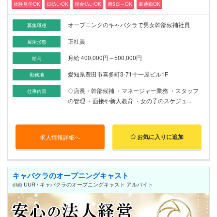
体験見学OK
日払いOK
現金払いOK
週5日～OK
車通勤OK
オープニングのキャバクラで男女幹部候補社員
募集職種
正社員
雇用形態
月給 400,000円～500,000円
給与
愛知県豊田市喜多町3-71十一屋ビル1F
勤務地
◇店長・幹部候補 ・マネージャー業務 ・スタッフ
仕事内容
の管理 ・面接や新人教育 ・女の子のスケジュ...
お気に入りに追加
求人情報詳細へ
キャバクラのオープニングキャスト
club UUR / キャバクラのオープニングキャスト アルバイト