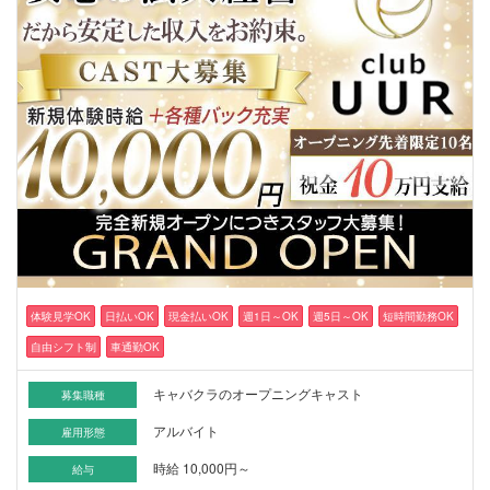
体験見学OK
日払いOK
現金払いOK
週1日～OK
週5日～OK
短時間勤務OK
自由シフト制
車通勤OK
キャバクラのオープニングキャスト
募集職種
アルバイト
雇用形態
時給 10,000円～
給与