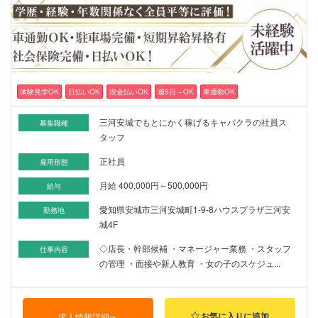
体験見学OK
日払いOK
現金払いOK
週5日～OK
車通勤OK
三河安城でもとにかく稼げるキャバクラの社員ス
募集職種
タッフ
正社員
雇用形態
月給 400,000円～500,000円
給与
愛知県安城市三河安城町1-9-8ハウスプラザ三河安
勤務地
城4F
◇店長・幹部候補 ・マネージャー業務 ・スタッフ
仕事内容
の管理 ・面接や新人教育 ・女の子のスケジュ...
お気に入りに追加
求人情報詳細へ