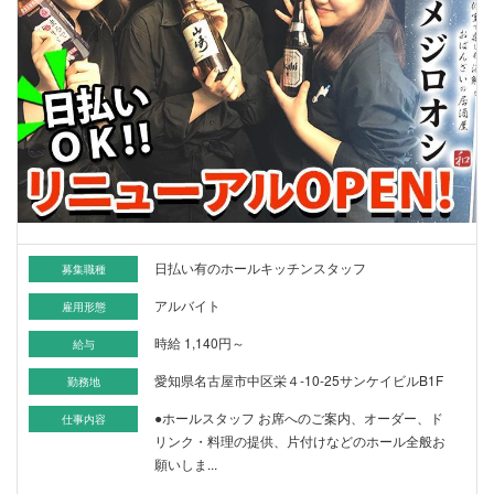
日払い有のホールキッチンスタッフ
募集職種
アルバイト
雇用形態
時給 1,140円～
給与
愛知県名古屋市中区栄４-10-25サンケイビルB1F
勤務地
●ホールスタッフ お席へのご案内、オーダー、ド
仕事内容
リンク・料理の提供、片付けなどのホール全般お
願いしま...