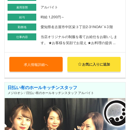
アルバイト
雇用形態
時給 1,200円～
給与
愛知県名古屋市中区栄３丁目2-31NOAﾋﾞﾙ３階
勤務地
当店オリジナルの制服を着てお給仕をお願いしま
仕事内容
す。 ★お客様を笑顔でお迎え ★お料理の提供 ...
お気に入りに追加
求人情報詳細へ
日払い有のホールキッチンスタッフ
メジロオシ / 日払い有のホールキッチンスタッフ アルバイト