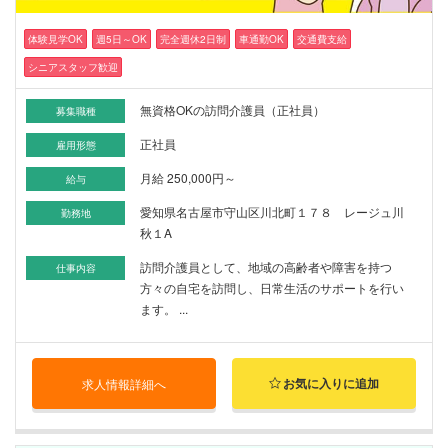
体験見学OK
週5日～OK
完全週休2日制
車通勤OK
交通費支給
シニアスタッフ歓迎
無資格OKの訪問介護員（正社員）
募集職種
正社員
雇用形態
月給 250,000円～
給与
愛知県名古屋市守山区川北町１７８ レージュ川
勤務地
秋１A
訪問介護員として、地域の高齢者や障害を持つ
仕事内容
方々の自宅を訪問し、日常生活のサポートを行い
ます。 ...
お気に入りに追加
求人情報詳細へ