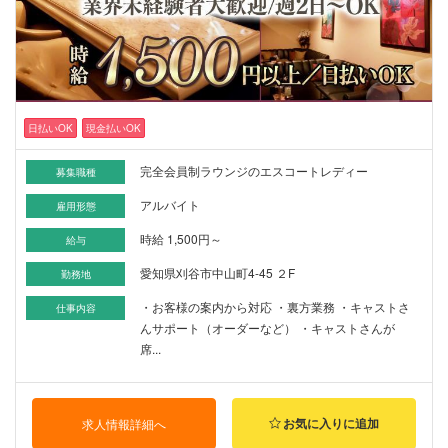
日払いOK
現金払いOK
完全会員制ラウンジのエスコートレディー
募集職種
アルバイト
雇用形態
時給 1,500円～
給与
愛知県刈谷市中山町4-45 ２F
勤務地
・お客様の案内から対応 ・裏方業務 ・キャストさ
仕事内容
んサポート（オーダーなど） ・キャストさんが
席...
お気に入りに追加
求人情報詳細へ