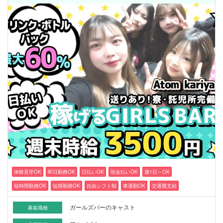
体験見学OK
即日勤務OK
日払いOK
現金払いOK
週1日～OK
短時間勤務OK
短期勤務OK
自由シフト制
車通勤OK
交通費支給
ガールズバーのキャスト
募集職種