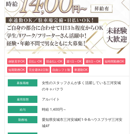
体験見学OK
日払いOK
現金払いOK
週1日～OK
週5日～OK
短時間勤務OK
短期勤務OK
完全週休2日制
自由シフト制
車通勤OK
女性のスタッフさんが多く活躍している三河安城
募集職種
のキャバクラ
アルバイト
雇用形態
時給 1,400円～
給与
愛知県安城市三河安城町1-9-8ハウスプラザ三河安
勤務地
城4F