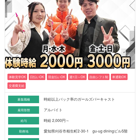
体験見学OK
日払いOK
現金払いOK
週1日～OK
自由シフト制
車通勤OK
交通費支給
時給以上バック率のガールズバーキャスト
募集職種
アルバイト
雇用形態
時給 2,000円～
給与
愛知県刈谷市相生町2-30-1 gu-ug diningビル5階
勤務地