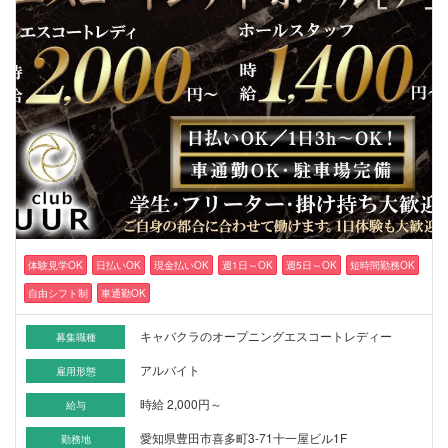
体験見学OK
日払いOK
現金払いOK
週1日～OK
週5日～OK
短時間勤務OK
自由シフト制
車通勤OK
キャバクラのオープニングエスコートレディー
募集職種
アルバイト
雇用形態
時給 2,000円～
給与
愛知県豊田市喜多町3-71十一屋ビル1F
勤務地