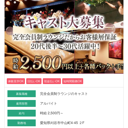
体験見学OK
日払いOK
現金払いOK
短時間勤務OK
完全会員制ラウンジのキャスト
募集職種
アルバイト
雇用形態
時給 2,500円～
給与
愛知県刈谷市中山町4-45 ２F
勤務地