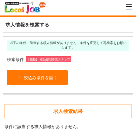
求人情報を検索する
以下の条件に該当する求人情報がありません。条件を変更して再検索をお願い
します。
検索条件
【職種】 遺品整理作業スタッフ
絞込み条件を開く
求人検索結果
条件に該当する求人情報がありません。