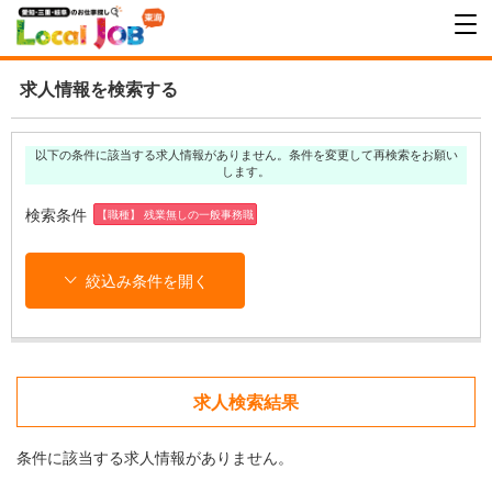
求人情報を検索する
以下の条件に該当する求人情報がありません。条件を変更して再検索をお願い
します。
検索条件
【職種】 残業無しの一般事務職
絞込み条件を開く
求人検索結果
条件に該当する求人情報がありません。