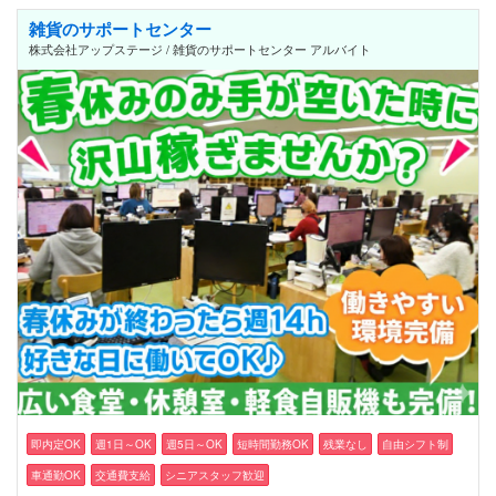
雑貨のサポートセンター
株式会社アップステージ / 雑貨のサポートセンター アルバイト
即内定OK
週1日～OK
週5日～OK
短時間勤務OK
残業なし
自由シフト制
車通勤OK
交通費支給
シニアスタッフ歓迎