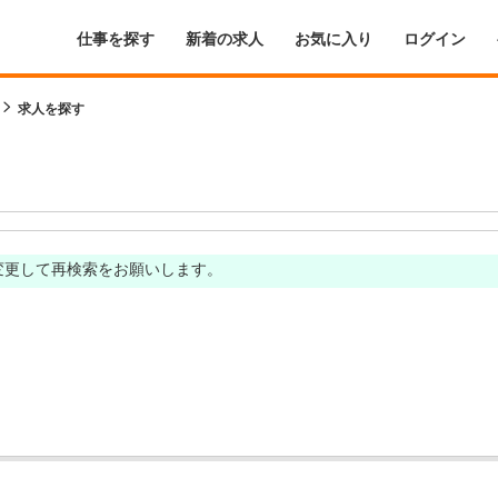
仕事を探す
新着の求人
お気に入り
ログイン
求人を探す
変更して再検索をお願いします。