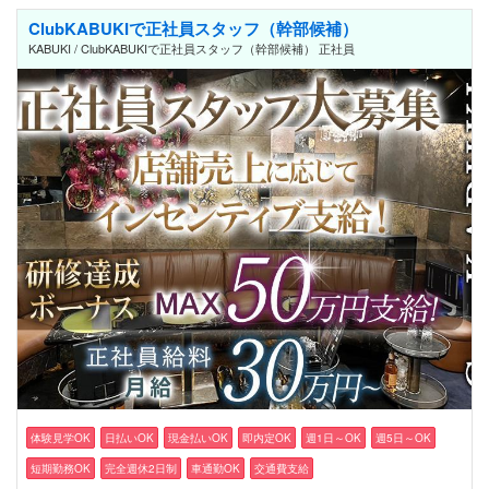
ClubKABUKIで正社員スタッフ（幹部候補）
KABUKI / ClubKABUKIで正社員スタッフ（幹部候補） 正社員
体験見学OK
日払いOK
現金払いOK
即内定OK
週1日～OK
週5日～OK
短期勤務OK
完全週休2日制
車通勤OK
交通費支給