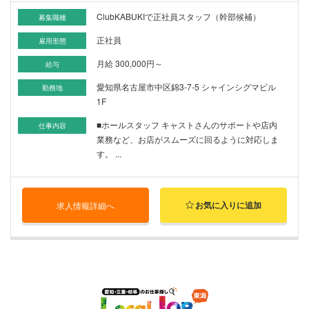
ClubKABUKIで正社員スタッフ（幹部候補）
募集職種
正社員
雇用形態
月給 300,000円～
給与
愛知県名古屋市中区錦3-7-5 シャインシグマビル
勤務地
1F
■ホールスタッフ キャストさんのサポートや店内
仕事内容
業務など、お店がスムーズに回るように対応しま
す。 ...
お気に入りに追加
求人情報詳細へ