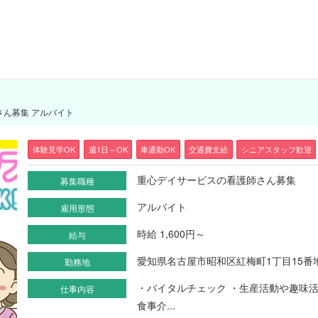
さん募集 アルバイト
体験見学OK
週1日～OK
車通勤OK
交通費支給
シニアスタッフ歓迎
重心デイサービスの看護師さん募集
募集職種
アルバイト
雇用形態
時給 1,600円～
給与
愛知県名古屋市昭和区紅梅町1丁目15番地
勤務地
・バイタルチェック ・生産活動や趣味
仕事内容
食事介...