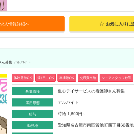
求人情報詳細へ
お気に入りに
さん募集 アルバイト
体験見学OK
週1日～OK
車通勤OK
交通費支給
シニアスタッフ歓迎
重心デイサービスの看護師さん募集
募集職種
アルバイト
雇用形態
時給 1,600円～
給与
愛知県名古屋市南区曽池町四丁目62番地
勤務地