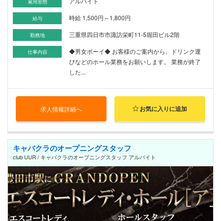
アルバイト
雇用形態
時給 1,500円～1,800円
給与
三重県四日市市諏訪栄町11-5堀田ビル2階
勤務地
◆男女ボーイ◆ お客様のご案内から、ドリンク運
仕事内容
びなどのホール業務をお願いします。 業務が終了
した...
お気に入りに追加
求人情報詳細へ
キャバクラのオープニングスタッフ
club UUR / キャバクラのオープニングスタッフ アルバイト