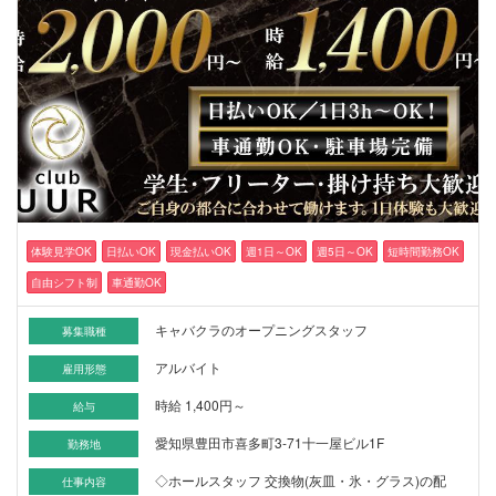
体験見学OK
日払いOK
現金払いOK
週1日～OK
週5日～OK
短時間勤務OK
自由シフト制
車通勤OK
キャバクラのオープニングスタッフ
募集職種
アルバイト
雇用形態
時給 1,400円～
給与
愛知県豊田市喜多町3-71十一屋ビル1F
勤務地
◇ホールスタッフ 交換物(灰皿・氷・グラス)の配
仕事内容