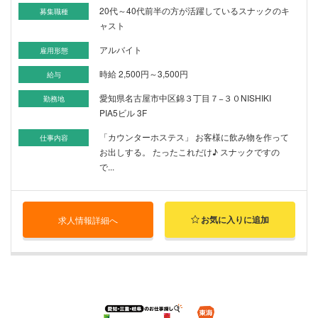
20代～40代前半の方が活躍しているスナックのキ
募集職種
ャスト
アルバイト
雇用形態
時給 2,500円～3,500円
給与
愛知県名古屋市中区錦３丁目７−３０NISHIKI
勤務地
PIA5ビル 3F
「カウンターホステス」 お客様に飲み物を作って
仕事内容
お出しする。 たったこれだけ♪ スナックですの
で...
お気に入りに追加
求人情報詳細へ