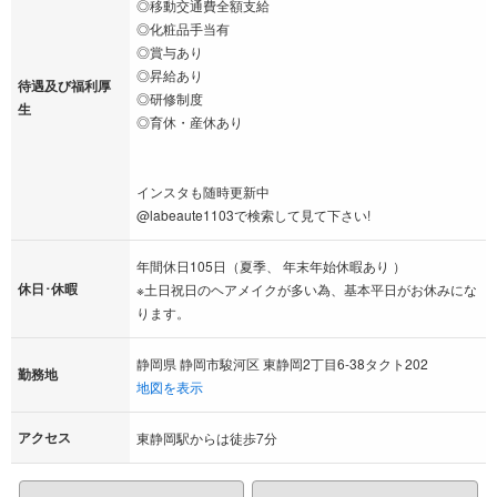
◎移動交通費全額支給
◎化粧品手当有
◎賞与あり
◎昇給あり
待遇及び福利厚
◎研修制度
生
◎育休・産休あり
インスタも随時更新中
@labeaute1103で検索して見て下さい!
年間休日105日（夏季、 年末年始休暇あり ）
休日･休暇
※土日祝日のヘアメイクが多い為、基本平日がお休みにな
ります。
静岡県 静岡市駿河区 東静岡2丁目6-38タクト202
勤務地
地図を表示
アクセス
東静岡駅からは徒歩7分