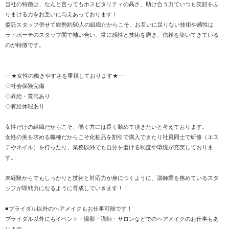
当社の特徴は、なんと言ってもホスピタリティの高さ、助け合う力でいつも笑顔をふ
りまける力をお互いに与えあっております！
委託スタッフ併せて総勢約50人の組織だからこそ、お互いに足りない技術や感性は
ラ・ボーテのスタッフ間で補い合い、常に感性と技術を磨き、信頼を築いてきている
のが特徴です。
---★女性の働きやすさを重視しております★---
◇社会保険完備
◇昇給・賞与あり
◇有給休暇あり
女性だけの組織だからこそ、働く方には長く勤めて頂きたいと考えております。
女性の美を求める職種だからこそ化粧品を割引で購入できたり社員同士で研修（エス
テやネイル）を行ったり、業務以外でも自分を磨ける制度や環境が充実しておりま
す。
未経験からでもしっかりと技術と対応力が身につくように、講師業を務めているスタ
ッフが即戦力になるように育成していきます！！
■ブライダル以外のヘアメイクもお仕事可能です！
ブライダル以外にもイベント・撮影・講師・サロンなどでのヘアメイクのお仕事もあ
ります。