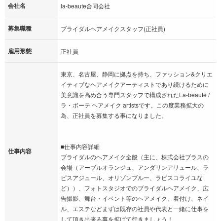
会社名
la-beaute合同会社
募集職種
ブライダルヘアメイクスタッフ(正社員)
雇用形態
正社員
東京、名古屋、静岡に拠点を持ち、ファッション&クリエ
イティブなヘアメイクアーティストであり続けるために
美意識を高め合う専門スタッフで構成されたLa-beaute /
ラ・ボーテ ヘアメイク artistsです。この度業務拡大の
為、正社員を募集する事になりました。
■仕事内容詳細
仕事内容
ブライダルのヘアメイク全般（主に、株式会社ブラスの
会場（アーブルオランジュ、アンダリンアリュール、ラ
ピスアジュール、オリゾンブルー、ラピスコライユな
ど））、フォトスタジオでのブライダルヘアメイク、広
告撮影、舞台・イベント等のヘアメイク、着付け、ネイ
ル、エステなどまずは既存の社員や代表と一緒に仕事を
して頂き出来る事を拡げて行きましょう！