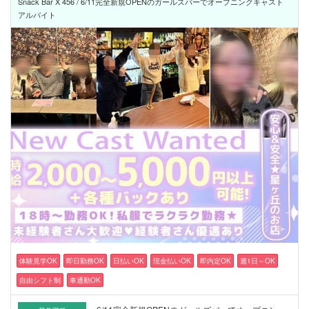
Snack Bar X 456 / 6/11完全新規OPENのガールズバーでオープニングキャスト
アルバイト
体験見学OK
即日勤務OK
日払いOK
現金払いOK
即内定OK
週1日～OK
自由シフト制
車通勤OK