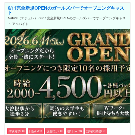
6/11完全新規OPENのガールズバーでオープニングキャス
ト
Nature（ナチュレ） / 6/11完全新規OPENのガールズバーでオープニングキャス
ト アルバイト
体験見学OK
日払いOK
現金払いOK
週1日～OK
短時間勤務OK