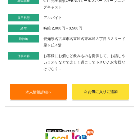
6/11完全新規OPENのガールズバーでオープニン
募集職種
グキャスト
アルバイト
雇用形態
時給 2,000円～3,500円
給与
愛知県名古屋市名東区名東本通３丁目５３リード
勤務地
星ヶ丘 4階
お客様にお酒など飲みものを提供して、お話しや
仕事内容
カラオケなどで楽しく過ごして下さい♪ お客様だ
けでなく...
お気に入りに追加
求人情報詳細へ