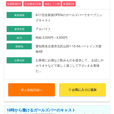
短期勤務OK
完全週休2日制
自由シフト制
車通勤OK
6/11完全新規OPENのガールズバーでオープニン
募集職種
グキャスト
アルバイト
雇用形態
時給 2,000円～4,500円
給与
愛知県名古屋市北区山田1-10-54ハートイン大曽
勤務地
根4B
お客様にお酒など飲みものを提供して、 お話しや
仕事内容
カラオケなどで楽しく過ごして下さい♪ お客様
だ...
お気に入りに追加
求人情報詳細へ
18時から働けるガールズバーのキャスト