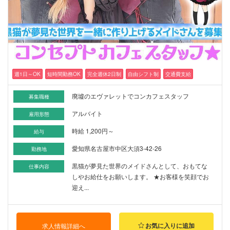
週1日～OK
短時間勤務OK
完全週休2日制
自由シフト制
交通費支給
廃墟のエヴァレットでコンカフェスタッフ
募集職種
アルバイト
雇用形態
時給 1,200円～
給与
愛知県名古屋市中区大須3-42-26
勤務地
黒猫が夢見た世界のメイドさんとして、おもてな
仕事内容
しやお給仕をお願いします。 ★お客様を笑顔でお
迎え...
お気に入りに追加
求人情報詳細へ