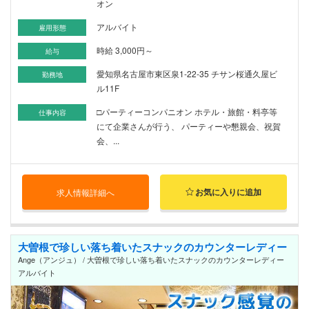
オン
アルバイト
雇用形態
時給 3,000円～
給与
愛知県名古屋市東区泉1-22-35 チサン桜通久屋ビ
勤務地
ル11F
□パーティーコンパニオン ホテル・旅館・料亭等
仕事内容
にて企業さんが行う、 パーティーや懇親会、祝賀
会、...
お気に入りに追加
求人情報詳細へ
大曽根で珍しい落ち着いたスナックのカウンターレディー
Ange（アンジュ） / 大曽根で珍しい落ち着いたスナックのカウンターレディー
アルバイト