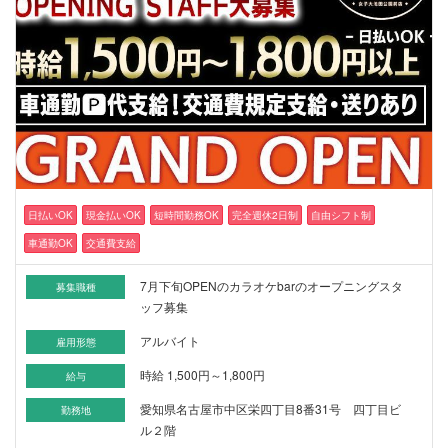
日払いOK
現金払いOK
短時間勤務OK
完全週休2日制
自由シフト制
車通勤OK
交通費支給
7月下旬OPENのカラオケbarのオープニングスタ
募集職種
ッフ募集
アルバイト
雇用形態
時給 1,500円～1,800円
給与
愛知県名古屋市中区栄四丁目8番31号 四丁目ビ
勤務地
ル２階