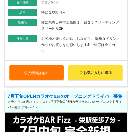
アルバイト
雇用形態
時給 2,000円～
給与
愛知県春日井市上条町１丁目２５７リーディング
勤務地
スリービル2F
お客様と楽しくお話ししながら、 簡単なドリンク
仕事内容
作りやお渡しをお願いします♪ ご対応は全てカ
ウ...
お気に入りに追加
求人情報詳細へ
7月下旬OPENカラオケbarのオープニングドライバー募集
カラオケbar Fizz（フィズ） / 7月下旬OPENカラオケbarのオープニングドライ
バー募集 アルバイト