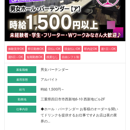
体験見学OK
即日勤務OK
日払いOK
現金払いOK
即内定OK
週1日～OK
週5日～OK
短期勤務OK
残業なし
自由シフト制
男女バーテンダー
募集職種
アルバイト
雇用形態
時給 1,500円～
給与
三重県四日市市西新地6-10 西新地ビル2F
勤務地
◆ホール・バーテンダー お客様のオーダーを聞い
仕事内容
てドリンクを提供するお仕事です♪ お店は夜の業
界の...