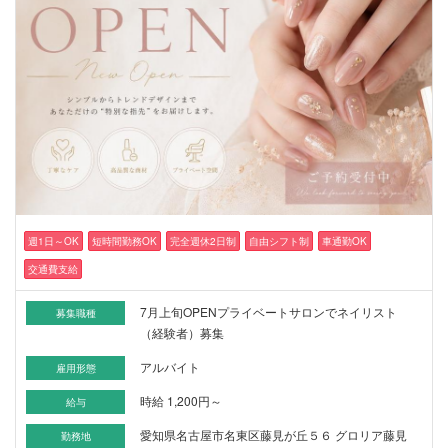
週1日～OK
短時間勤務OK
完全週休2日制
自由シフト制
車通勤OK
交通費支給
7月上旬OPENプライベートサロンでネイリスト
募集職種
（経験者）募集
アルバイト
雇用形態
時給 1,200円～
給与
愛知県名古屋市名東区藤見が丘５６ グロリア藤見
勤務地