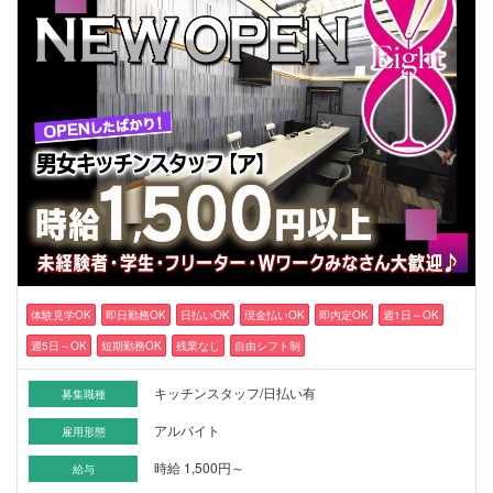
体験見学OK
即日勤務OK
日払いOK
現金払いOK
即内定OK
週1日～OK
週5日～OK
短期勤務OK
残業なし
自由シフト制
キッチンスタッフ/日払い有
募集職種
アルバイト
雇用形態
時給 1,500円～
給与