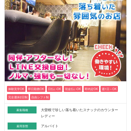
体験見学OK
即日勤務OK
日払いOK
現金払いOK
即内定OK
週1日～OK
完全週休2日制
自由シフト制
大曽根で珍しい落ち着いたスナックのカウンター
募集職種
レディー
アルバイト
雇用形態