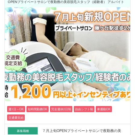
OPENプライベートサロンで夜勤務の美容脱毛スタッフ（経験者） アルバイト
週1日～OK
短時間勤務OK
完全週休2日制
自由シフト制
車通勤OK
交通費支給
７月上旬OPENプライベートサロンで夜勤務の美
募集職種