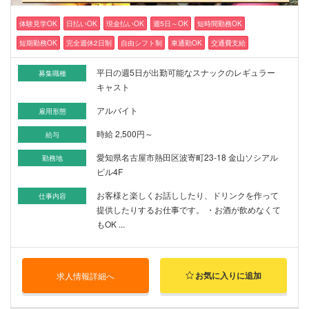
体験見学OK
日払いOK
現金払いOK
週5日～OK
短時間勤務OK
短期勤務OK
完全週休2日制
自由シフト制
車通勤OK
交通費支給
平日の週5日が出勤可能なスナックのレギュラー
募集職種
キャスト
アルバイト
雇用形態
時給 2,500円～
給与
愛知県名古屋市熱田区波寄町23-18 金山ソシアル
勤務地
ビル4F
お客様と楽しくお話ししたり、ドリンクを作って
仕事内容
提供したりするお仕事です。 ・お酒が飲めなくて
もOK ...
お気に入りに追加
求人情報詳細へ