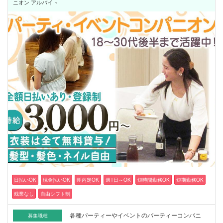
ニオン アルバイト
日払いOK
現金払いOK
即内定OK
週1日～OK
短時間勤務OK
短期勤務OK
残業なし
自由シフト制
各種パーティーやイベントのパーティーコンパニ
募集職種