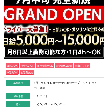
日払いOK
現金払いOK
短時間勤務OK
完全週休2日制
自由シフト制
車通勤OK
交通費支給
7月下旬OPENカラオケbarのオープニングドライ
募集職種
バー募集
アルバイト
雇用形態
日給 5,000円～15,000円
給与