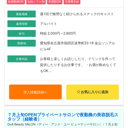
短期勤務OK
自由シフト制
車通勤OK
交通費支給
週1回で無理なく続けられるスナックのキャスト
募集職種
アルバイト
雇用形態
時給 2,000円～2,800円
給与
愛知県名古屋市熱田区波寄町23-18 金山ソシアル
勤務地
ビル4F
お客様と楽しくお話ししたり、ドリンクを作って
仕事内容
提供したりするお仕事です。 ・お酒が飲めなくて
もOK ...
お気に入りに追加
求人情報詳細へ
７月上旬OPENプライベートサロンで夜勤務の美容脱毛ス
タッフ（経験者）
DxA Beauty SALON（ディー・アンド・エー ビューティーサロン） / ７月上旬