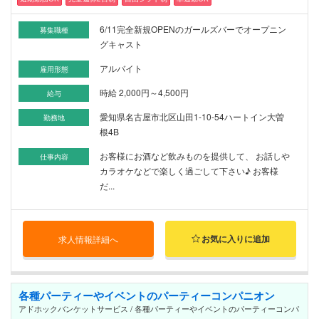
6/11完全新規OPENのガールズバーでオープニン
募集職種
グキャスト
アルバイト
雇用形態
時給 2,000円～4,500円
給与
愛知県名古屋市北区山田1-10-54ハートイン大曽
勤務地
根4B
お客様にお酒など飲みものを提供して、 お話しや
仕事内容
カラオケなどで楽しく過ごして下さい♪ お客様
だ...
お気に入りに追加
求人情報詳細へ
各種パーティーやイベントのパーティーコンパニオン
アドホックバンケットサービス / 各種パーティーやイベントのパーティーコンパ