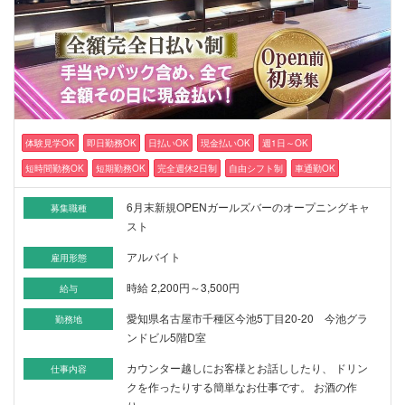
体験見学OK
即日勤務OK
日払いOK
現金払いOK
週1日～OK
短時間勤務OK
短期勤務OK
完全週休2日制
自由シフト制
車通勤OK
6月末新規OPENガールズバーのオープニングキャ
募集職種
スト
アルバイト
雇用形態
時給 2,200円～3,500円
給与
愛知県名古屋市千種区今池5丁目20-20 今池グラ
勤務地
ンドビル5階D室
カウンター越しにお客様とお話ししたり、 ドリン
仕事内容
クを作ったりする簡単なお仕事です。 お酒の作