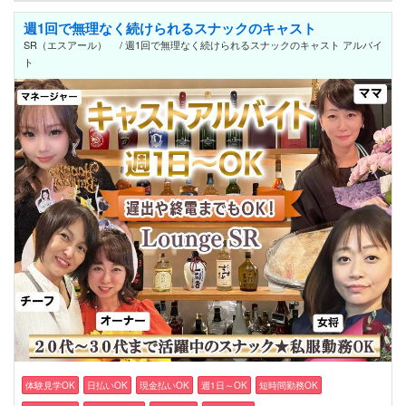
週1回で無理なく続けられるスナックのキャスト
SR（エスアール） / 週1回で無理なく続けられるスナックのキャスト アルバイ
ト
体験見学OK
日払いOK
現金払いOK
週1日～OK
短時間勤務OK