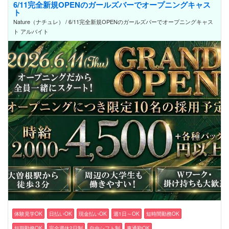
6/11完全新規OPENのガールズバーでオープニングキャス
ト
Nature（ナチュレ） / 6/11完全新規OPENのガールズバーでオープニングキャス
ト アルバイト
体験見学OK
日払いOK
現金払いOK
週1日～OK
短時間勤務OK
短期勤務OK
完全週休2日制
自由シフト制
車通勤OK