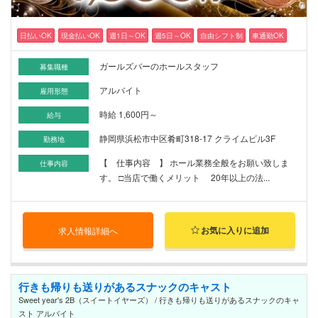
日払いOK
現金払いOK
週1日～OK
週5日～OK
自由シフト制
車通勤OK
ガールズバーのホールスタッフ
募集職種
アルバイト
雇用形態
時給 1,600円～
給与
静岡県浜松市中区肴町318-17 クライムビル3F
勤務地
【 仕事内容 】 ホール業務全般をお願い致しま
仕事内容
す。 □当店で働くメリット 20年以上の法...
お気に入りに追加
求人情報詳細へ
行きも帰りも送りがあるスナックのキャスト
Sweet year's 2B（スイートイヤーズ） / 行きも帰りも送りがあるスナックのキャ
スト アルバイト