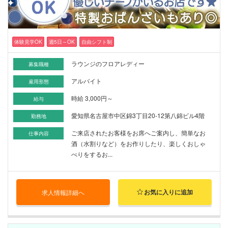
体験見学OK
週5日～OK
自由シフト制
ラウンジのフロアレディー
募集職種
アルバイト
雇用形態
時給 3,000円～
給与
愛知県名古屋市中区錦3丁目20-12第八錦ビル4階
勤務地
ご来店されたお客様をお席へご案内し、簡単なお
仕事内容
酒（水割りなど）をお作りしたり、楽しくおしゃ
べりをするお...
お気に入りに追加
求人情報詳細へ