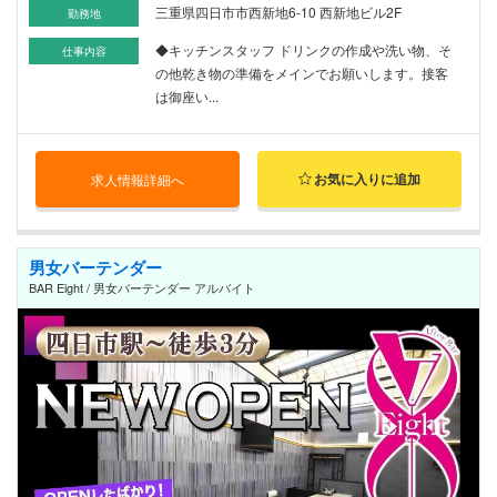
三重県四日市市西新地6-10 西新地ビル2F
勤務地
◆キッチンスタッフ ドリンクの作成や洗い物、そ
仕事内容
の他乾き物の準備をメインでお願いします。接客
は御座い...
お気に入りに追加
求人情報詳細へ
男女バーテンダー
BAR Eight / 男女バーテンダー アルバイト