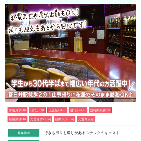
体験見学OK
日払いOK
現金払いOK
週1日～OK
短時間勤務OK
短期勤務OK
完全週休2日制
自由シフト制
交通費支給
行きも帰りも送りがあるスナックのキャスト
募集職種