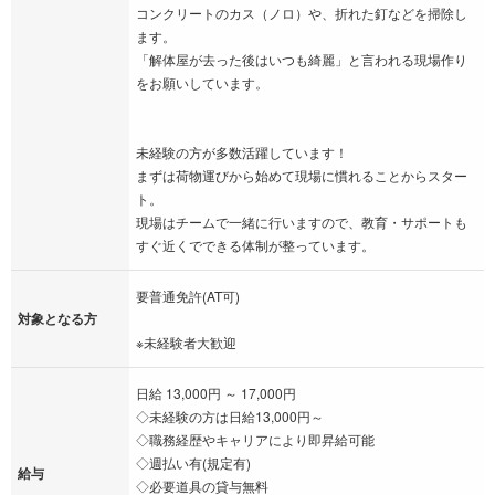
コンクリートのカス（ノロ）や、折れた釘などを掃除し
ます。
「解体屋が去った後はいつも綺麗」と言われる現場作り
をお願いしています。
未経験の方が多数活躍しています！
まずは荷物運びから始めて現場に慣れることからスター
ト。
現場はチームで一緒に行いますので、教育・サポートも
すぐ近くでできる体制が整っています。
要普通免許(AT可)
対象となる方
※未経験者大歓迎
日給 13,000円 ～ 17,000円
◇未経験の方は日給13,000円～
◇職務経歴やキャリアにより即昇給可能
◇週払い有(規定有)
給与
◇必要道具の貸与無料