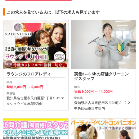
この求人を見ている人は、以下の求人も見ています
ラウンジのフロアレディ
実働3～3.5hの店舗クリーニン
グスタッフ
給与
時給 2,000円 ～ 5,400円
給与
日給 9,000円 ～ 14,000円
勤務地
愛知県名古屋市天白区原1丁目1612 マ
勤務地
愛知県名古屋市熱田区川並町２−２２
ルショウビル原2階西側
中央卸売市場本場内