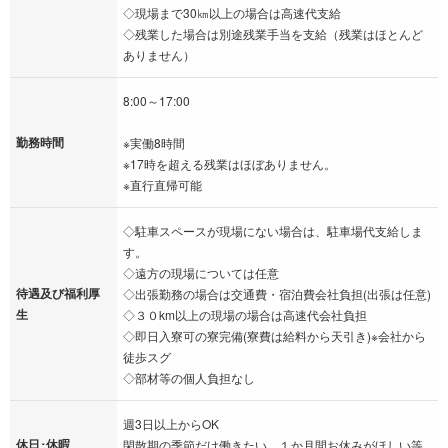
◇現場まで30㎞以上の場合は高速代支給
◇残業した場合は別途残業手当を支給（残業はほとんど
ありません）
8:00～17:00
勤務時間
※実働8時間
※17時を超える残業はほぼありません。
※直行直帰可能
◇駐車スペースが現場にない場合は、駐車場代支給しま
す。
◇遠方の現場については任意
待遇及び福利厚
◇出張勤務の場合は交通費・宿泊費会社負担(出張は任意)
生
◇３０km以上の現場の場合は高速代会社負担
◇即日入寮可の寮完備(寮費は給料から天引き)※会社から
徒歩スグ
◇部材等の個人負担なし
週3日以上からOK
休日･休暇
閑散期の季節だけ働きたい、１か月間お休みがほしい等