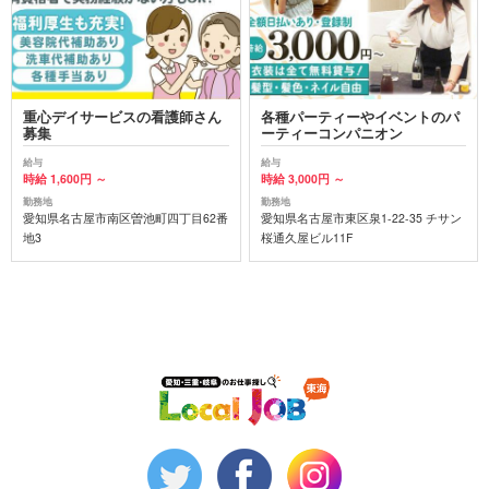
重心デイサービスの看護師さん
各種パーティーやイベントのパ
募集
ーティーコンパニオン
給与
給与
時給 1,600円 ～
時給 3,000円 ～
勤務地
勤務地
愛知県名古屋市南区曽池町四丁目62番
愛知県名古屋市東区泉1-22-35 チサン
地3
桜通久屋ビル11F