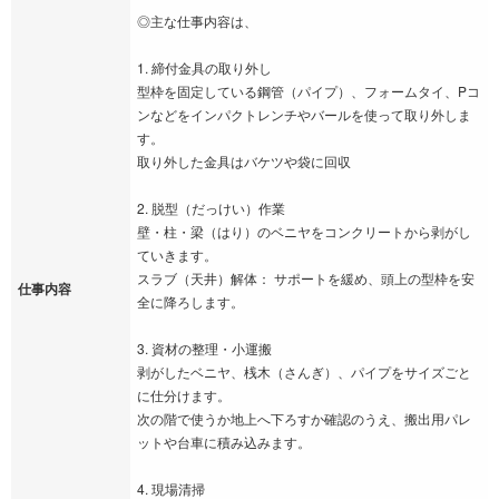
◎主な仕事内容は、
1. 締付金具の取り外し
型枠を固定している鋼管（パイプ）、フォームタイ、Pコ
ンなどをインパクトレンチやバールを使って取り外しま
す。
取り外した金具はバケツや袋に回収
2. 脱型（だっけい）作業
壁・柱・梁（はり）のベニヤをコンクリートから剥がし
ていきます。
スラブ（天井）解体： サポートを緩め、頭上の型枠を安
仕事内容
全に降ろします。
3. 資材の整理・小運搬
剥がしたベニヤ、桟木（さんぎ）、パイプをサイズごと
に仕分けます。
次の階で使うか地上へ下ろすか確認のうえ、搬出用パレ
ットや台車に積み込みます。
4. 現場清掃