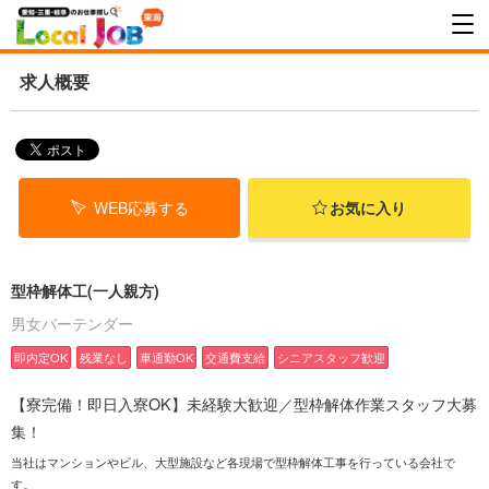
求人概要
WEB応募する
お気に入り
型枠解体工(一人親方)
男女バーテンダー
即内定OK
残業なし
車通勤OK
交通費支給
シニアスタッフ歓迎
【寮完備！即日入寮OK】未経験大歓迎／型枠解体作業スタッフ大募
集！
当社はマンションやビル、大型施設など各現場で型枠解体工事を行っている会社で
す。