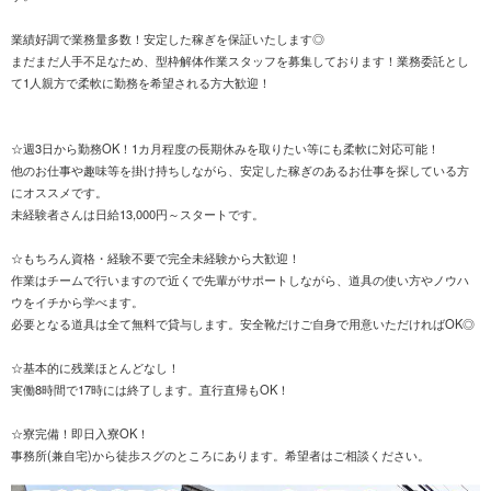
業績好調で業務量多数！安定した稼ぎを保証いたします◎
まだまだ人手不足なため、型枠解体作業スタッフを募集しております！業務委託とし
て1人親方で柔軟に勤務を希望される方大歓迎！
☆週3日から勤務OK！1カ月程度の長期休みを取りたい等にも柔軟に対応可能！
他のお仕事や趣味等を掛け持ちしながら、安定した稼ぎのあるお仕事を探している方
にオススメです。
未経験者さんは日給13,000円～スタートです。
☆もちろん資格・経験不要で完全未経験から大歓迎！
作業はチームで行いますので近くで先輩がサポートしながら、道具の使い方やノウハ
ウをイチから学べます。
必要となる道具は全て無料で貸与します。安全靴だけご自身で用意いただければOK◎
☆基本的に残業ほとんどなし！
実働8時間で17時には終了します。直行直帰もOK！
☆寮完備！即日入寮OK！
事務所(兼自宅)から徒歩スグのところにあります。希望者はご相談ください。