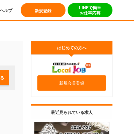
LINEで簡単
ヘルプ
新規登録
お仕事応募
はじめての方へ
新規会員登録
最近見られている求人