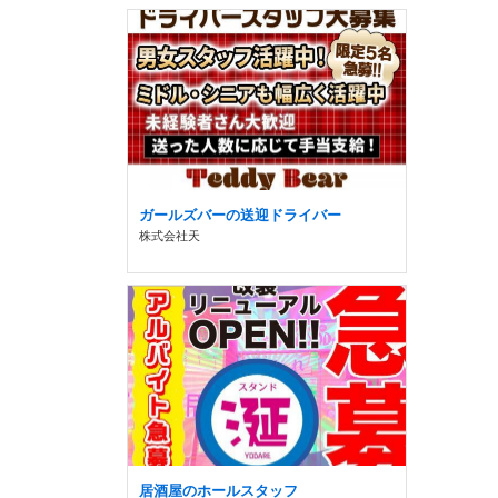
ガールズバーの送迎ドライバー
株式会社天
居酒屋のホールスタッフ